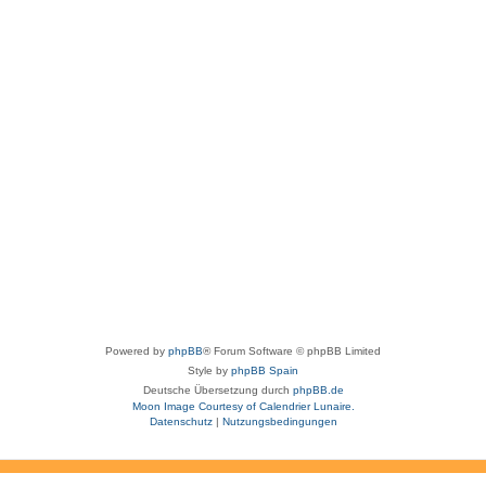
Powered by
phpBB
® Forum Software © phpBB Limited
Style by
phpBB Spain
Deutsche Übersetzung durch
phpBB.de
Moon Image Courtesy of Calendrier Lunaire.
Datenschutz
|
Nutzungsbedingungen
aw