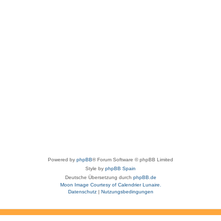
Powered by
phpBB
® Forum Software © phpBB Limited
Style by
phpBB Spain
Deutsche Übersetzung durch
phpBB.de
Moon Image Courtesy of Calendrier Lunaire.
Datenschutz
|
Nutzungsbedingungen
aw