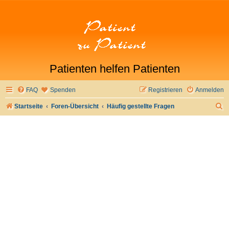
Patienten helfen Patienten
FAQ
Spenden
Registrieren
Anmelden
S
Startseite
Foren-Übersicht
Häufig gestellte Fragen
u
c
h
e