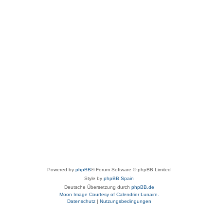
Powered by
phpBB
® Forum Software © phpBB Limited
Style by
phpBB Spain
Deutsche Übersetzung durch
phpBB.de
Moon Image Courtesy of Calendrier Lunaire.
Datenschutz
|
Nutzungsbedingungen
aw