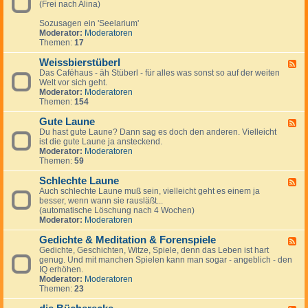
r
r
(Frei nach Alina)
-
u
a
P
m
u
Sozusagen ein 'Seelarium'
s
M
c
Moderator:
Moderatoren
y
i
h
Themen:
17
c
ß
h
b
Weissbierstüberl
e
F
r
-
Das Caféhaus - äh Stüberl - für alles was sonst so auf der weiten
e
a
d
Welt vor sich geht.
e
u
i
Moderator:
Moderatoren
d
c
e
Themen:
154
-
h
S
W
e
Gute Laune
e
F
e
i
Du hast gute Laune? Dann sag es doch den anderen. Vielleicht
e
l
s
ist die gute Laune ja ansteckend.
e
e
s
Moderator:
Moderatoren
d
b
Themen:
59
-
i
G
e
Schlechte Laune
u
F
r
t
Auch schlechte Laune muß sein, vielleicht geht es einem ja
e
s
e
besser, wenn wann sie rausläßt...
e
t
L
(automatische Löschung nach 4 Wochen)
d
ü
a
Moderator:
Moderatoren
-
b
u
S
e
n
Gedichte & Meditation & Forenspiele
c
F
r
e
h
Gedichte, Geschichten, Witze, Spiele, denn das Leben ist hart
e
l
l
genug. Und mit manchen Spielen kann man sogar - angeblich - den
e
e
IQ erhöhen.
d
c
Moderator:
Moderatoren
-
h
Themen:
23
G
t
e
e
d