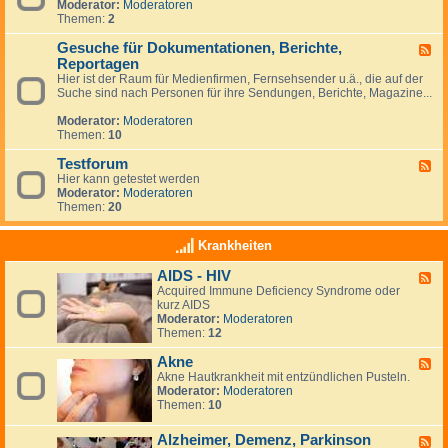
p
Moderator:
Moderatoren
e
z
f
Themen:
2
d
u
u
-
m
n
Gesuche für Dokumentationen, Berichte,
T
F
T
g
e
Reportagen
e
h
r
e
Hier ist der Raum für Medienfirmen, Fernsehsender u.ä., die auf der
e
m
d
Suche sind nach Personen für ihre Sendungen, Berichte, Magazine...
m
i
-
a
n
G
Moderator:
Moderatoren
G
e
e
Themen:
10
e
s
s
u
Testforum
F
u
c
Hier kann getestet werden
e
n
h
Moderator:
Moderatoren
e
d
e
Themen:
20
d
h
f
-
e
ü
T
i
Krankheiten
r
e
t
D
s
&
o
AIDS - HIV
F
t
N
k
Acquired Immune Deficiency Syndrome oder
e
f
e
u
kurz AIDS
e
o
w
m
Moderator:
Moderatoren
d
r
s
e
Themen:
12
-
u
N
n
A
m
e
t
Akne
I
F
u
a
D
Akne Hautkrankheit mit entzündlichen Pusteln.
e
i
t
S
Moderator:
Moderatoren
e
g
i
-
Themen:
10
d
k
o
H
-
e
n
I
A
i
Alzheimer, Demenz, Parkinson
F
e
V
k
t