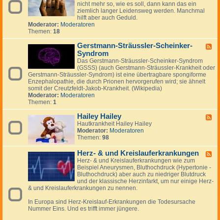
i
e
m
nicht mehr so, wie es soll, dann kann das ein
d
e
n
y
ziemlich langer Leidensweg werden. Manchmal
-
a
hilft aber auch Geduld.
G
l
Moderator:
Moderatoren
e
g
Themen:
18
l
i
e
e
Gerstmann-Sträussler-Scheinker-
n
F
k
Syndrom
e
p
e
Das Gerstmann-Sträussler-Scheinker-Syndrom
r
d
(GSSS) (auch Gerstmann-Sträussler-Krankheit oder
o
-
Gerstmann-Sträussler-Syndrom) ist eine übertragbare spongiforme
b
G
Enzephalopathie, die durch Prionen hervorgerufen wird; sie ähnelt
l
e
somit der Creutzfeldt-Jakob-Krankheit. (Wikipedia)
e
r
Moderator:
Moderatoren
m
s
Themen:
1
e
t
m
Hailey Hailey
F
a
Hautkrankheit Hailey Hailey
e
n
Moderator:
Moderatoren
e
n
Themen:
98
d
-
-
S
H
Herz- & und Kreislauferkrankungen
F
t
a
Herz- & und Kreislauferkrankungen wie zum
e
r
i
Beispiel Aneurysmen, Bluthochdruck (Hypertonie -
e
ä
l
Bluthochdruck) aber auch zu niedriger Blutdruck
d
u
e
und der klassische Herzinfarkt, um nur einige Herz-
-
s
y
& und Kreislauferkrankungen zu nennen.
H
s
H
e
l
a
In Europa sind Herz-Kreislauf-Erkrankungen die Todesursache
r
e
i
Nummer Eins. Und es trifft immer jüngere.
z
r
l
-
-
e