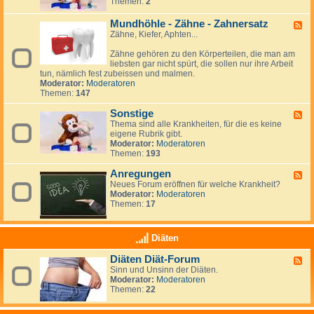
Themen:
2
i
d
h
e
n
v
-
a
n
d
e
S
Mundhöhle - Zähne - Zahnersatz
n
F
:
e
-
p
d
Zähne, Kiefer, Aphten...
e
a
l
S
i
l
e
n
e
n
u
Zähne gehören zu den Körperteilen, die man am
d
d
l
a
n
liebsten gar nicht spürt, die sollen nur ihre Arbeit
-
e
b
b
g
tun, nämlich fest zubeissen und malmen.
M
r
s
i
e
Moderator:
Moderatoren
u
e
t
f
n
Themen:
147
n
v
i
d
e
d
Sonstige
h
F
r
a
ö
Thema sind alle Krankheiten, für die es keine
e
l
h
eigene Rubrik gibt.
e
e
l
Moderator:
Moderatoren
d
t
e
Themen:
193
-
z
-
S
u
Z
Anregungen
o
F
n
ä
n
Neues Forum eröffnen für welche Krankheit?
e
g
h
s
Moderator:
Moderatoren
e
n
t
Themen:
17
d
e
i
-
-
g
A
Z
e
n
Diäten
a
r
h
e
Diäten Diät-Forum
F
n
g
Sinn und Unsinn der Diäten.
e
e
u
Moderator:
Moderatoren
e
r
n
Themen:
22
d
s
g
-
a
e
D
t
n