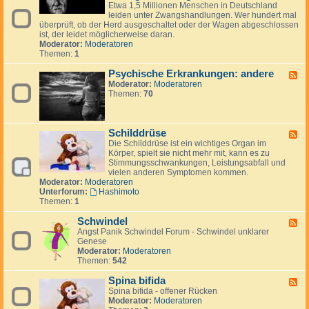
y
e
c
Etwa 1,5 Millionen Menschen in Deutschland
o
o
c
d
a
leiden unter Zwangshandlungen. Wer hundert mal
s
s
h
-
überprüft, ob der Herd ausgeschaltet oder der Wagen abgeschlossen
e
e
i
P
ist, der leidet möglicherweise daran.
s
s
Moderator:
Moderatoren
c
y
Themen:
1
h
c
e
h
Psychische Erkrankungen: andere
F
E
i
Moderator:
Moderatoren
e
r
s
Themen:
70
e
k
c
d
r
h
-
a
e
P
n
E
Schilddrüse
s
F
k
r
y
Die Schilddrüse ist ein wichtiges Organ im
e
u
k
c
Körper, spielt sie nicht mehr mit, kann es zu
e
n
r
h
Stimmungsschwankungen, Leistungsabfall und
d
g
a
i
vielen anderen Symptomen kommen.
-
e
n
s
Moderator:
Moderatoren
S
n
k
c
Unterforum:
Hashimoto
c
:
u
h
Themen:
1
h
A
n
e
i
u
g
E
Schwindel
l
F
t
e
r
d
Angst Panik Schwindel Forum - Schwindel unklarer
e
o
n
k
d
Genese
e
a
:
r
r
Moderator:
Moderatoren
d
g
Z
a
ü
Themen:
542
-
g
w
n
s
S
r
a
k
e
Spina bifida
c
e
F
n
u
h
Spina bifida - offener Rücken
s
e
g
n
w
Moderator:
Moderatoren
s
e
s
g
i