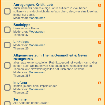
-
Anregungen, Kritik, Lob
W
F
i
Auch wenn wir bereits einige Jahre auf dem Puckel haben,
e
c
sollten wir uns doch nicht darauf ausruhen, also, wer eine Idee hat,
e
h
immer her damit.
d
t
Moderator:
Moderatoren
-
i
A
g
Buchtipps
n
F
e
r
Literatur zum Thema.
e
H
e
Moderator:
Moderatoren
e
i
g
Themen:
47
d
n
u
-
w
n
Linktipps
B
F
e
g
u
Moderator:
Moderatoren
e
i
e
c
Themen:
20
e
s
n
h
d
e
,
t
Allgemeines zum Thema Gesundheit & News
-
F
K
i
L
Neuigkeiten
e
r
p
i
e
alles, was keiner speziellen Rubrik zugeordnet werden kann. Hier
i
p
n
d
landen auch Umfragen von Studenten, usw. zu medizinischen
t
s
k
-
Themen. Alle News/Neuigkeiten natürlich ohne Gewähr
i
t
A
Moderator:
Moderatoren
k
i
l
Themen:
387
,
p
l
L
p
g
Impfung
F
o
s
e
Impfen, ja oder nein. Impfkalender.
e
b
m
Moderator:
Moderatoren
e
e
Themen:
17
d
i
-
n
Termine
I
F
e
m
Alle Angaben ohne Gewähr!
e
s