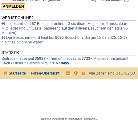
e
r
WER IST ONLINE?
Insgesamt sind
57
Besucher online :: 3 sichtbare Mitglieder, 0 unsichtbare
Mitglieder und 54 Gäste (basierend auf den aktiven Besuchern der letzten 5
Minuten)
Der Besucherrekord liegt bei
5035
Besuchern, die am 15.08.2025, 12:13
gleichzeitig online waren.
STATISTIK
Beiträge insgesamt
35987
• Themen insgesamt
3723
• Mitglieder insgesamt
3428
• Unser neuestes Mitglied:
Natalyy
Startseite
Foren-Übersicht
Alle Zeiten sind
UTC+02:00
Weitere vielleicht interessante Themen...