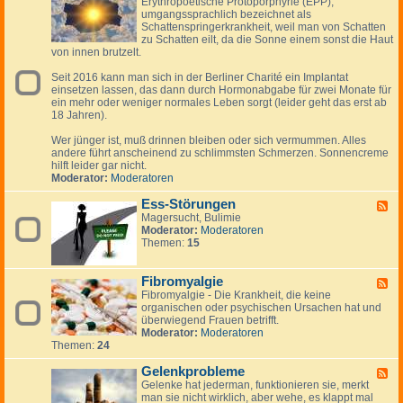
Erythropoetische Protoporphyrie (EPP),
e
s
s
r
umgangssprachlich bezeichnet als
e
k
Schattenspringerkrankheit, weil man von Schatten
d
ä
zu Schatten eilt, da die Sonne einem sonst die Haut
-
l
von innen brutzelt.
E
t
r
u
Seit 2016 kann man sich in der Berliner Charité ein Implantat
y
n
einsetzen lassen, das dann durch Hormonabgabe für zwei Monate für
t
g
ein mehr oder weniger normales Leben sorgt (leider geht das erst ab
h
-
18 Jahren).
r
g
o
r
Wer jünger ist, muß drinnen bleiben oder sich vermummen. Alles
p
i
andere führt anscheinend zu schlimmsten Schmerzen. Sonnencreme
o
p
hilft leider gar nicht.
e
p
Moderator:
Moderatoren
t
a
i
l
Ess-Störungen
s
F
e
c
Magersucht, Bulimie
e
r
h
Moderator:
Moderatoren
e
I
e
Themen:
15
d
n
P
-
f
r
E
e
o
Fibromyalgie
s
F
k
t
s
Fibromyalgie - Die Krankheit, die keine
e
t
o
-
organischen oder psychischen Ursachen hat und
e
p
S
überwiegend Frauen betrifft.
d
o
t
Moderator:
Moderatoren
-
r
ö
Themen:
24
F
p
r
i
h
u
Gelenkprobleme
b
F
y
n
r
Gelenke hat jederman, funktionieren sie, merkt
e
r
g
o
man sie nicht wirklich, aber wehe, es klappt mal
e