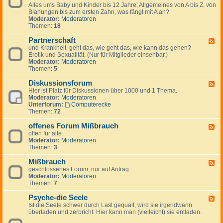
-
i
Alles ums Baby und Kinder bis 12 Jahre; Allgemeines von A bis Z, von
-
A
e
Blähungen bis zum ersten Zahn, was fängt mit A an?
K
p
b
Moderator:
Moderatoren
i
o
t
Themen:
18
n
t
i
d
h
n
Partnerschaft
e
F
e
d
r
und Krankheit, geht das, wie geht das, wie kann das gehen?
e
k
e
&
Erotik und Sexualität. (Nur für Mitglieder einsehbar.)
e
e
n
E
Moderator:
Moderatoren
d
n
T
l
Themen:
5
-
h
t
P
e
e
Diskussionsforum
a
F
r
r
r
Hier ist Platz für Diskussionen über 1000 und 1 Thema.
e
a
n
t
Moderator:
Moderatoren
e
p
n
Unterforum:
Computerecke
d
e
e
Themen:
72
-
u
r
D
t
s
offenes Forum Mißbrauch
i
F
e
c
s
offen für alle
e
n
h
k
Moderator:
Moderatoren
e
a
u
Themen:
3
d
f
s
-
t
s
Mißbrauch
o
F
i
f
geschlossenes Forum, nur auf Antrag
e
o
f
Moderator:
Moderatoren
e
n
e
Themen:
7
d
s
n
-
f
e
Psyche-die Seele
M
F
o
s
i
Ist die Seele schwer durch Last gequält, wird sie irgendwann
e
r
F
ß
überladen und zerbricht. Hier kann man (vielleicht) sie entladen.
e
u
o
b
d
m