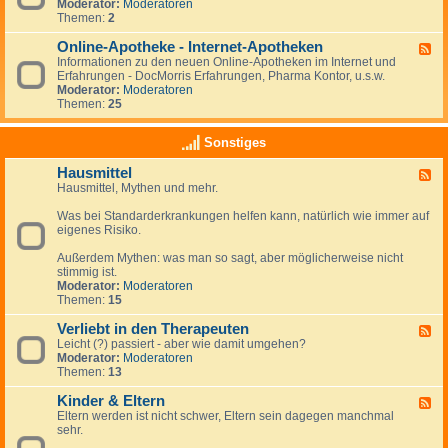
u
s
e
Moderator:
Moderatoren
i
r
d
Themen:
2
g
e
-
k
f
d
Online-Apotheke - Internet-Apotheken
F
e
o
i
Informationen zu den neuen Online-Apotheken im Internet und
e
i
r
e
Erfahrungen - DocMorris Erfahrungen, Pharma Kontor, u.s.w.
e
t
m
ö
Moderator:
Moderatoren
d
e
r
Themen:
25
-
n
t
O
-
l
n
N
Sonstiges
i
l
e
c
i
w
h
Hausmittel
F
n
s
e
Hausmittel, Mythen und mehr.
e
e
A
e
-
p
Was bei Standarderkrankungen helfen kann, natürlich wie immer auf
d
A
o
eigenes Risiko.
-
p
t
H
o
h
Außerdem Mythen: was man so sagt, aber möglicherweise nicht
a
t
e
stimmig ist.
u
h
k
Moderator:
Moderatoren
s
e
e
Themen:
15
m
k
i
e
Verliebt in den Therapeuten
t
-
F
t
I
Leicht (?) passiert - aber wie damit umgehen?
e
e
n
Moderator:
Moderatoren
e
l
t
Themen:
13
d
e
-
r
Kinder & Eltern
V
F
n
e
Eltern werden ist nicht schwer, Eltern sein dagegen manchmal
e
e
r
sehr.
e
t
l
d