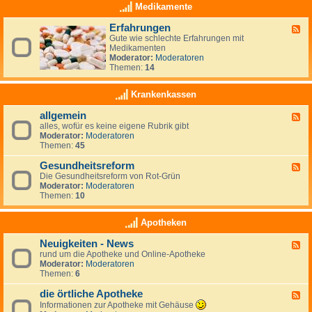
i
z
Medikamente
ä
t
Erfahrungen
F
e
Gute wie schlechte Erfahrungen mit
e
n
Medikamenten
e
D
Moderator:
Moderatoren
d
i
Themen:
14
-
ä
E
t
r
-
Krankenkassen
f
F
a
o
allgemein
F
h
r
alles, wofür es keine eigene Rubrik gibt
e
r
u
Moderator:
Moderatoren
e
u
m
Themen:
45
d
n
-
g
Gesundheitsreform
a
e
F
l
n
Die Gesundheitsreform von Rot-Grün
e
l
Moderator:
Moderatoren
e
g
Themen:
10
d
e
-
m
G
Apotheken
e
e
i
s
Neuigkeiten - News
n
F
u
rund um die Apotheke und Online-Apotheke
e
n
Moderator:
Moderatoren
e
d
Themen:
6
d
h
-
e
die örtliche Apotheke
N
i
F
e
t
e
Informationen zur Apotheke mit Gehäuse