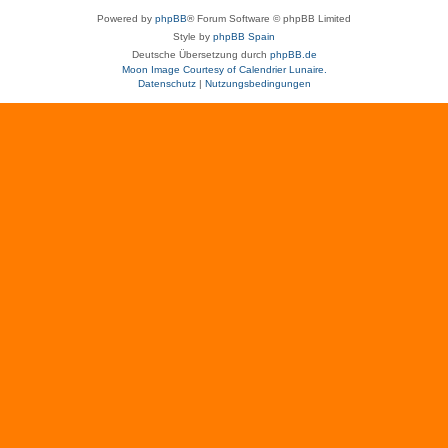
Powered by
phpBB
® Forum Software © phpBB Limited
Style by
phpBB Spain
Deutsche Übersetzung durch
phpBB.de
Moon Image Courtesy of Calendrier Lunaire.
Datenschutz
|
Nutzungsbedingungen