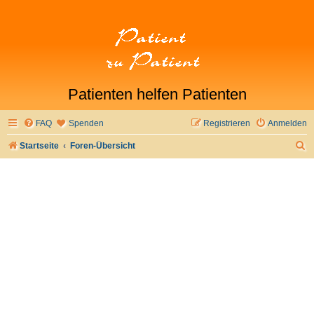
Patienten helfen Patienten
FAQ
Spenden
Registrieren
Anmelden
S
Startseite
Foren-Übersicht
u
c
h
e