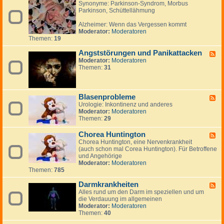
Synonyme: Parkinson-Syndrom, Morbus
e
n
n
e
Parkinson, Schüttellähmung
e
,
e
n
d
B
Alzheimer: Wenn das Vergessen kommt
-
e
Moderator:
Moderatoren
A
r
Themen:
19
l
i
z
c
Angststörungen und Panikattacken
h
h
F
e
t
Moderator:
Moderatoren
e
i
e
Themen:
31
e
m
,
d
e
R
-
r
e
A
,
p
n
Blasenprobleme
F
D
o
g
Urologie: Inkontinenz und anderes
e
e
r
s
Moderator:
Moderatoren
e
m
t
t
Themen:
29
d
e
a
s
-
n
g
t
B
Chorea Huntington
F
z
e
ö
l
Chorea Huntington, eine Nervenkrankheit
e
,
n
r
a
(auch schon mal Corea Huntington). Für Betroffene
e
P
u
s
und Angehörige
d
a
n
e
Moderator:
Moderatoren
-
r
g
n
Themen:
785
C
k
e
p
h
i
n
r
Darmkrankheiten
o
F
n
u
o
r
Alles rund um den Darm im speziellen und um
e
s
n
b
e
die Verdauung im allgemeinen
e
o
d
l
a
Moderator:
Moderatoren
d
n
P
e
H
Themen:
40
-
a
m
u
D
n
e