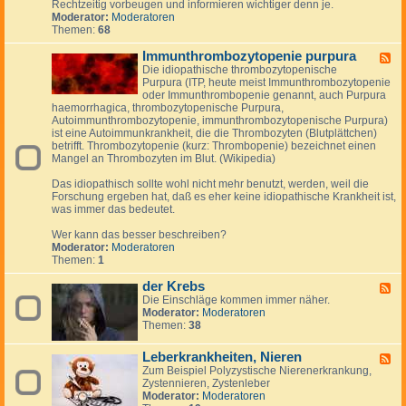
Rechtzeitig vorbeugen und informieren wichtiger denn je.
&
S
y
Moderator:
Moderatoren
u
c
Themen:
68
n
h
d
e
Immunthrombozytopenie purpura
K
F
i
r
Die idiopathische thrombozytopenische
e
n
e
Purpura (ITP, heute meist Immunthrombozytopenie
e
k
i
oder Immunthrombopenie genannt, auch Purpura
d
e
s
haemorrhagica, thrombozytopenische Purpura,
-
r
l
Autoimmunthrombozytopenie, immunthrombozytopenische Purpura)
I
-
a
ist eine Autoimmunkrankheit, die die Thrombozyten (Blutplättchen)
m
S
u
betrifft. Thrombozytopenie (kurz: Thrombopenie) bezeichnet einen
m
y
f
Mangel an Thrombozyten im Blut. (Wikipedia)
u
n
e
n
d
r
Das idiopathisch sollte wohl nicht mehr benutzt, werden, weil die
t
r
k
Forschung ergeben hat, daß es eher keine idiopathische Krankheit ist,
h
o
r
was immer das bedeutet.
r
m
a
o
n
Wer kann das besser beschreiben?
m
k
Moderator:
Moderatoren
b
u
Themen:
1
o
n
z
g
der Krebs
y
F
e
t
Die Einschläge kommen immer näher.
e
n
o
Moderator:
Moderatoren
e
p
Themen:
38
d
e
-
n
d
Leberkrankheiten, Nieren
F
i
e
Zum Beispiel Polyzystische Nierenerkrankung,
e
e
r
Zystennieren, Zystenleber
e
p
K
Moderator:
Moderatoren
d
u
r