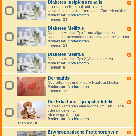
n
Diabetes insipidus renalis
a
F
i
t
r
eine seltene Erbkrankheit, nicht zu
e
k
i
m
verwechseln mit der "normalen" Zuckerkrankheit
e
a
n
k
Moderator:
Moderatoren
d
t
g
r
Themen:
23
-
t
t
a
D
a
o
n
Diabetes Mellitus
i
c
F
n
k
a
k
Diabetes Mellitus Typ 1 und allgemein zu
e
h
b
e
Diabetes. (Altersdiabetes hat eine eigene Rubrik)
e
e
e
n
Moderator:
Moderatoren
d
i
t
Themen:
18
-
t
e
D
e
s
Diabetes Mellitus
i
F
n
i
a
Diabetes Mellitus Typ 2 (Altersdiabetes)
e
n
b
Moderator:
Moderatoren
e
s
e
Themen:
8
d
i
t
-
p
e
D
Dermatitis
F
i
s
i
Neurodermitis und andere Hautkrankheiten
e
d
M
a
Moderator:
Moderatoren
e
u
e
b
Themen:
17
d
s
l
e
-
r
l
t
D
e
i
Die Erkältung - grippaler Infekt
e
F
e
n
t
s
Mit Medikamenten eine Woche, im Bett 7 Tage,
e
r
a
u
M
oder umgekehrt...
e
m
l
s
e
Atemwege & Lunge
d
a
i
l
Moderator:
Moderatoren
-
t
s
l
Themen:
18
D
i
i
i
t
t
Erythropoetische Protoporphyrie
e
F
i
u
E