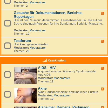
s
p
Moderator:
Moderatoren
e
z
f
Themen:
2
d
u
u
-
m
n
Gesuche für Dokumentationen, Berichte,
T
F
T
g
e
Reportagen
e
h
r
e
Hier ist der Raum für Medienfirmen, Fernsehsender u.ä., die auf der
e
m
d
Suche sind nach Personen für ihre Sendungen, Berichte, Magazine...
m
i
-
a
n
G
Moderator:
Moderatoren
G
e
e
Themen:
10
e
s
s
u
Testforum
F
u
c
Hier kann getestet werden
e
n
h
Moderator:
Moderatoren
e
d
e
Themen:
20
d
h
f
-
e
ü
T
i
Krankheiten
r
e
t
D
s
&
o
AIDS - HIV
F
t
N
k
Acquired Immune Deficiency Syndrome oder
e
f
e
u
kurz AIDS
e
o
w
m
Moderator:
Moderatoren
d
r
s
e
Themen:
12
-
u
N
n
A
m
e
t
Akne
I
F
u
a
D
Akne Hautkrankheit mit entzündlichen Pusteln.
e
i
t
S
Moderator:
Moderatoren
e
g
i
-
Themen:
10
d
k
o
H
-
e
n
I
A
i
Alzheimer, Demenz, Parkinson
F
e