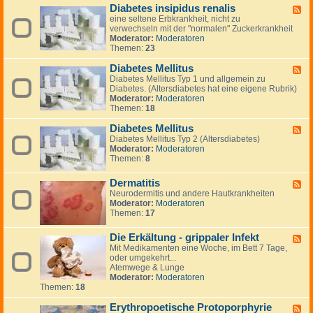
e
n
Diabetes insipidus renalis
a
F
i
t
r
eine seltene Erbkrankheit, nicht zu
e
k
i
m
verwechseln mit der "normalen" Zuckerkrankheit
e
a
n
k
Moderator:
Moderatoren
d
t
g
r
Themen:
23
-
t
t
a
D
a
o
n
Diabetes Mellitus
i
c
F
n
k
a
k
Diabetes Mellitus Typ 1 und allgemein zu
e
h
b
e
Diabetes. (Altersdiabetes hat eine eigene Rubrik)
e
e
e
n
Moderator:
Moderatoren
d
i
t
Themen:
18
-
t
e
D
e
s
Diabetes Mellitus
i
F
n
i
a
Diabetes Mellitus Typ 2 (Altersdiabetes)
e
n
b
Moderator:
Moderatoren
e
s
e
Themen:
8
d
i
t
-
p
e
D
Dermatitis
F
i
s
i
Neurodermitis und andere Hautkrankheiten
e
d
M
a
Moderator:
Moderatoren
e
u
e
b
Themen:
17
d
s
l
e
-
r
l
t
D
e
i
Die Erkältung - grippaler Infekt
e
F
e
n
t
s
Mit Medikamenten eine Woche, im Bett 7 Tage,
e
r
a
u
M
oder umgekehrt...
e
m
l
s
e
Atemwege & Lunge
d
a
i
l
Moderator:
Moderatoren
-
t
s
l
Themen:
18
D
i
i
i
t
t
Erythropoetische Protoporphyrie
e
F
i