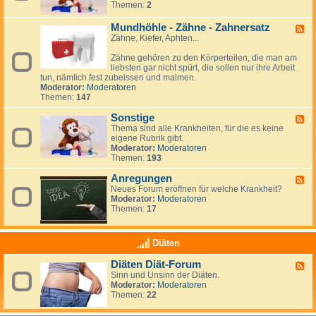
g
i
Themen:
2
i
d
h
e
n
v
-
a
n
d
e
S
Mundhöhle - Zähne - Zahnersatz
n
F
:
e
-
p
d
Zähne, Kiefer, Aphten...
e
a
l
S
i
l
e
n
e
n
u
Zähne gehören zu den Körperteilen, die man am
d
d
l
a
n
liebsten gar nicht spürt, die sollen nur ihre Arbeit
-
e
b
b
g
tun, nämlich fest zubeissen und malmen.
M
r
s
i
e
Moderator:
Moderatoren
u
e
t
f
n
Themen:
147
n
v
i
d
e
d
Sonstige
h
F
r
a
ö
Thema sind alle Krankheiten, für die es keine
e
l
h
eigene Rubrik gibt.
e
e
l
Moderator:
Moderatoren
d
t
e
Themen:
193
-
z
-
S
u
Z
Anregungen
o
F
n
ä
n
Neues Forum eröffnen für welche Krankheit?
e
g
h
s
Moderator:
Moderatoren
e
n
t
Themen:
17
d
e
i
-
-
g
A
Z
e
n
Diäten
a
r
h
e
Diäten Diät-Forum
F
n
g
Sinn und Unsinn der Diäten.
e
e
u
Moderator:
Moderatoren
e
r
n
Themen:
22
d
s
g
-
a
e
D
t