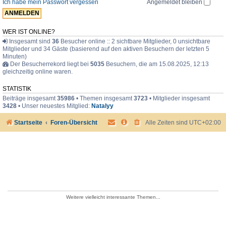
Ich habe mein Passwort vergessen
Angemeldet bleiben
e
r
WER IST ONLINE?
Insgesamt sind
36
Besucher online :: 2 sichtbare Mitglieder, 0 unsichtbare
Mitglieder und 34 Gäste (basierend auf den aktiven Besuchern der letzten 5
Minuten)
Der Besucherrekord liegt bei
5035
Besuchern, die am 15.08.2025, 12:13
gleichzeitig online waren.
STATISTIK
Beiträge insgesamt
35986
• Themen insgesamt
3723
• Mitglieder insgesamt
3428
• Unser neuestes Mitglied:
Natalyy
Startseite
Foren-Übersicht
Alle Zeiten sind
UTC+02:00
Weitere vielleicht interessante Themen...