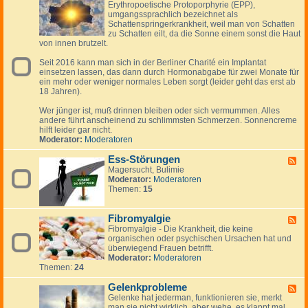
u
E
Erythropoetische Protoporphyrie (EPP),
e
s
s
r
umgangssprachlich bezeichnet als
e
k
Schattenspringerkrankheit, weil man von Schatten
d
ä
zu Schatten eilt, da die Sonne einem sonst die Haut
-
l
von innen brutzelt.
E
t
r
u
Seit 2016 kann man sich in der Berliner Charité ein Implantat
y
n
einsetzen lassen, das dann durch Hormonabgabe für zwei Monate für
t
g
ein mehr oder weniger normales Leben sorgt (leider geht das erst ab
h
-
18 Jahren).
r
g
o
r
Wer jünger ist, muß drinnen bleiben oder sich vermummen. Alles
p
i
andere führt anscheinend zu schlimmsten Schmerzen. Sonnencreme
o
p
hilft leider gar nicht.
e
p
Moderator:
Moderatoren
t
a
i
l
Ess-Störungen
s
F
e
c
Magersucht, Bulimie
e
r
h
Moderator:
Moderatoren
e
I
e
Themen:
15
d
n
P
-
f
r
E
e
o
Fibromyalgie
s
F
k
t
s
Fibromyalgie - Die Krankheit, die keine
e
t
o
-
organischen oder psychischen Ursachen hat und
e
p
S
überwiegend Frauen betrifft.
d
o
t
Moderator:
Moderatoren
-
r
ö
Themen:
24
F
p
r
i
h
u
Gelenkprobleme
b
F
y
n
r
Gelenke hat jederman, funktionieren sie, merkt
e
r
g
o
man sie nicht wirklich, aber wehe, es klappt mal
e