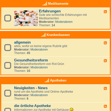
n
i
z
Medikamente
ä
t
Erfahrungen
F
e
Gute wie schlechte Erfahrungen mit
e
n
Medikamenten
e
D
Moderator:
Moderatoren
d
i
Themen:
14
-
ä
E
t
r
-
Krankenkassen
f
F
a
o
allgemein
F
h
r
alles, wofür es keine eigene Rubrik gibt
e
r
u
Moderator:
Moderatoren
e
u
m
Themen:
45
d
n
-
g
Gesundheitsreform
a
e
F
l
n
Die Gesundheitsreform von Rot-Grün
e
l
Moderator:
Moderatoren
e
g
Themen:
10
d
e
-
m
G
Apotheken
e
e
i
s
Neuigkeiten - News
n
F
u
rund um die Apotheke und Online-Apotheke
e
n
Moderator:
Moderatoren
e
d
Themen:
6
d
h
-
e
die örtliche Apotheke
N
i
F
e
t
e
Informationen zur Apotheke mit Gehäuse