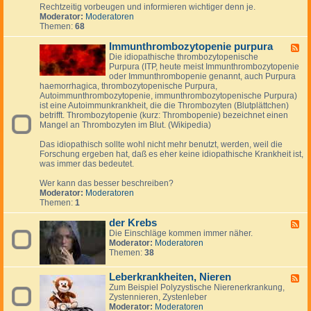
-
e
Rechtzeitig vorbeugen und informieren wichtiger denn je.
&
S
y
Moderator:
Moderatoren
u
c
Themen:
68
n
h
d
e
Immunthrombozytopenie purpura
K
F
i
r
Die idiopathische thrombozytopenische
e
n
e
Purpura (ITP, heute meist Immunthrombozytopenie
e
k
i
oder Immunthrombopenie genannt, auch Purpura
d
e
s
haemorrhagica, thrombozytopenische Purpura,
-
r
l
Autoimmunthrombozytopenie, immunthrombozytopenische Purpura)
I
-
a
ist eine Autoimmunkrankheit, die die Thrombozyten (Blutplättchen)
m
S
u
betrifft. Thrombozytopenie (kurz: Thrombopenie) bezeichnet einen
m
y
f
Mangel an Thrombozyten im Blut. (Wikipedia)
u
n
e
n
d
r
Das idiopathisch sollte wohl nicht mehr benutzt, werden, weil die
t
r
k
Forschung ergeben hat, daß es eher keine idiopathische Krankheit ist,
h
o
r
was immer das bedeutet.
r
m
a
o
n
Wer kann das besser beschreiben?
m
k
Moderator:
Moderatoren
b
u
Themen:
1
o
n
z
g
der Krebs
y
F
e
t
Die Einschläge kommen immer näher.
e
n
o
Moderator:
Moderatoren
e
p
Themen:
38
d
e
-
n
d
Leberkrankheiten, Nieren
F
i
e
Zum Beispiel Polyzystische Nierenerkrankung,
e
e
r
Zystennieren, Zystenleber
e
p
K
Moderator:
Moderatoren
d
u
r