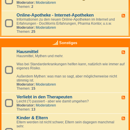
u
s
e
Moderator:
Moderatoren
i
r
d
Themen:
2
g
e
-
k
f
d
Online-Apotheke - Internet-Apotheken
F
e
o
i
Informationen zu den neuen Online-Apotheken im Internet und
e
i
r
e
Erfahrungen - DocMorris Erfahrungen, Pharma Kontor, u.s.w.
e
t
m
ö
Moderator:
Moderatoren
d
e
r
Themen:
25
-
n
t
O
-
l
n
N
Sonstiges
i
l
e
c
i
w
h
Hausmittel
F
n
s
e
Hausmittel, Mythen und mehr.
e
e
A
e
-
p
Was bei Standarderkrankungen helfen kann, natürlich wie immer auf
d
A
o
eigenes Risiko.
-
p
t
H
o
h
Außerdem Mythen: was man so sagt, aber möglicherweise nicht
a
t
e
stimmig ist.
u
h
k
Moderator:
Moderatoren
s
e
e
Themen:
15
m
k
i
e
Verliebt in den Therapeuten
t
-
F
t
I
Leicht (?) passiert - aber wie damit umgehen?
e
e
n
Moderator:
Moderatoren
e
l
t
Themen:
13
d
e
-
r
Kinder & Eltern
V
F
n
e
Eltern werden ist nicht schwer, Eltern sein dagegen manchmal
e
e
r
sehr.
e
t
l