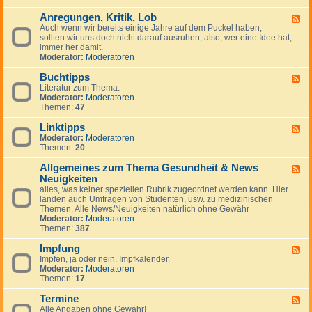
-
Anregungen, Kritik, Lob
W
F
i
Auch wenn wir bereits einige Jahre auf dem Puckel haben,
e
c
sollten wir uns doch nicht darauf ausruhen, also, wer eine Idee hat,
e
h
immer her damit.
d
t
Moderator:
Moderatoren
-
i
A
g
Buchtipps
n
F
e
r
Literatur zum Thema.
e
H
e
Moderator:
Moderatoren
e
i
g
Themen:
47
d
n
u
-
w
n
Linktipps
B
F
e
g
u
Moderator:
Moderatoren
e
i
e
c
Themen:
20
e
s
n
h
d
e
,
t
Allgemeines zum Thema Gesundheit & News
-
F
K
i
L
Neuigkeiten
e
r
p
i
e
alles, was keiner speziellen Rubrik zugeordnet werden kann. Hier
i
p
n
d
landen auch Umfragen von Studenten, usw. zu medizinischen
t
s
k
-
Themen. Alle News/Neuigkeiten natürlich ohne Gewähr
i
t
A
Moderator:
Moderatoren
k
i
l
Themen:
387
,
p
l
L
p
g
Impfung
F
o
s
e
Impfen, ja oder nein. Impfkalender.
e
b
m
Moderator:
Moderatoren
e
e
Themen:
17
d
i
-
n
Termine
I
F
e
m
Alle Angaben ohne Gewähr!
e