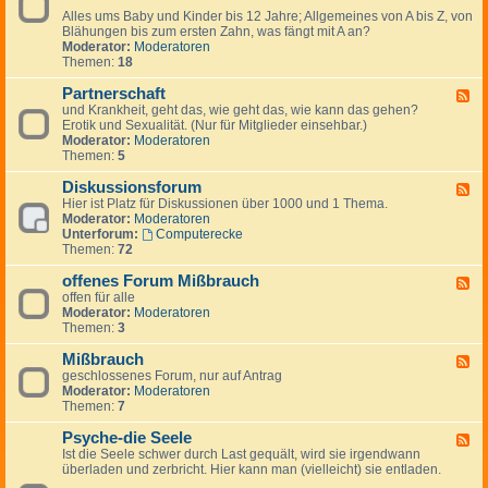
d
-
i
Alles ums Baby und Kinder bis 12 Jahre; Allgemeines von A bis Z, von
-
A
e
Blähungen bis zum ersten Zahn, was fängt mit A an?
K
p
b
Moderator:
Moderatoren
i
o
t
Themen:
18
n
t
i
d
h
n
Partnerschaft
e
F
e
d
r
und Krankheit, geht das, wie geht das, wie kann das gehen?
e
k
e
&
Erotik und Sexualität. (Nur für Mitglieder einsehbar.)
e
e
n
E
Moderator:
Moderatoren
d
n
T
l
Themen:
5
-
h
t
P
e
e
Diskussionsforum
a
F
r
r
r
Hier ist Platz für Diskussionen über 1000 und 1 Thema.
e
a
n
t
Moderator:
Moderatoren
e
p
n
Unterforum:
Computerecke
d
e
e
Themen:
72
-
u
r
D
t
s
offenes Forum Mißbrauch
i
F
e
c
s
offen für alle
e
n
h
k
Moderator:
Moderatoren
e
a
u
Themen:
3
d
f
s
-
t
s
Mißbrauch
o
F
i
f
geschlossenes Forum, nur auf Antrag
e
o
f
Moderator:
Moderatoren
e
n
e
Themen:
7
d
s
n
-
f
e
Psyche-die Seele
M
F
o
s
i
Ist die Seele schwer durch Last gequält, wird sie irgendwann
e
r
F
ß
überladen und zerbricht. Hier kann man (vielleicht) sie entladen.
e
u
o
b
d