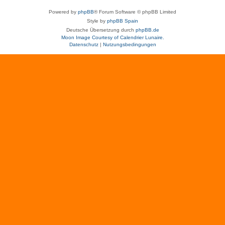
Powered by
phpBB
® Forum Software © phpBB Limited
Style by
phpBB Spain
Deutsche Übersetzung durch
phpBB.de
Moon Image Courtesy of Calendrier Lunaire.
Datenschutz
|
Nutzungsbedingungen