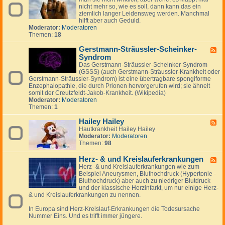
i
e
m
nicht mehr so, wie es soll, dann kann das ein
d
e
n
y
ziemlich langer Leidensweg werden. Manchmal
-
a
hilft aber auch Geduld.
G
l
Moderator:
Moderatoren
e
g
Themen:
18
l
i
e
e
Gerstmann-Sträussler-Scheinker-
n
F
k
Syndrom
e
p
e
Das Gerstmann-Sträussler-Scheinker-Syndrom
r
d
(GSSS) (auch Gerstmann-Sträussler-Krankheit oder
o
-
Gerstmann-Sträussler-Syndrom) ist eine übertragbare spongiforme
b
G
Enzephalopathie, die durch Prionen hervorgerufen wird; sie ähnelt
l
e
somit der Creutzfeldt-Jakob-Krankheit. (Wikipedia)
e
r
Moderator:
Moderatoren
m
s
Themen:
1
e
t
m
Hailey Hailey
F
a
Hautkrankheit Hailey Hailey
e
n
Moderator:
Moderatoren
e
n
Themen:
98
d
-
-
S
H
Herz- & und Kreislauferkrankungen
F
t
a
Herz- & und Kreislauferkrankungen wie zum
e
r
i
Beispiel Aneurysmen, Bluthochdruck (Hypertonie -
e
ä
l
Bluthochdruck) aber auch zu niedriger Blutdruck
d
u
e
und der klassische Herzinfarkt, um nur einige Herz-
-
s
y
& und Kreislauferkrankungen zu nennen.
H
s
H
e
l
a
In Europa sind Herz-Kreislauf-Erkrankungen die Todesursache
r
e
i
Nummer Eins. Und es trifft immer jüngere.
z
r
l
-