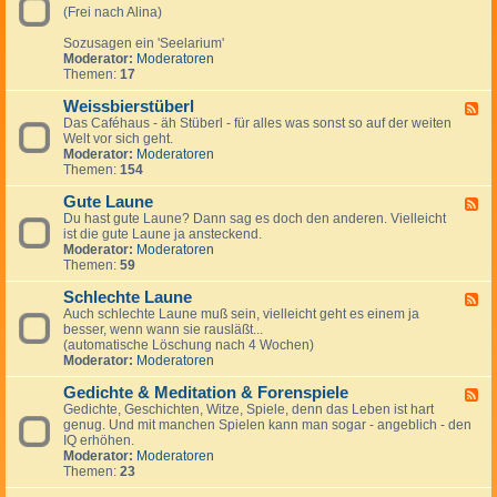
m
r
r
(Frei nach Alina)
-
u
a
P
m
u
Sozusagen ein 'Seelarium'
s
M
c
Moderator:
Moderatoren
y
i
h
Themen:
17
c
ß
h
b
Weissbierstüberl
e
F
r
-
Das Caféhaus - äh Stüberl - für alles was sonst so auf der weiten
e
a
d
Welt vor sich geht.
e
u
i
Moderator:
Moderatoren
d
c
e
Themen:
154
-
h
S
W
e
Gute Laune
e
F
e
i
Du hast gute Laune? Dann sag es doch den anderen. Vielleicht
e
l
s
ist die gute Laune ja ansteckend.
e
e
s
Moderator:
Moderatoren
d
b
Themen:
59
-
i
G
e
Schlechte Laune
u
F
r
t
Auch schlechte Laune muß sein, vielleicht geht es einem ja
e
s
e
besser, wenn wann sie rausläßt...
e
t
L
(automatische Löschung nach 4 Wochen)
d
ü
a
Moderator:
Moderatoren
-
b
u
S
e
n
Gedichte & Meditation & Forenspiele
c
F
r
e
h
Gedichte, Geschichten, Witze, Spiele, denn das Leben ist hart
e
l
l
genug. Und mit manchen Spielen kann man sogar - angeblich - den
e
e
IQ erhöhen.
d
c
Moderator:
Moderatoren
-
h
Themen:
23
G
t
e