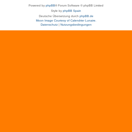
Powered by
phpBB
® Forum Software © phpBB Limited
Style by
phpBB Spain
Deutsche Übersetzung durch
phpBB.de
Moon Image Courtesy of Calendrier Lunaire.
Datenschutz
|
Nutzungsbedingungen