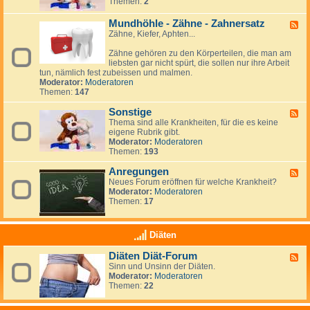
Themen:
2
i
d
h
e
n
v
-
a
n
d
e
S
Mundhöhle - Zähne - Zahnersatz
n
F
:
e
-
p
d
Zähne, Kiefer, Aphten...
e
a
l
S
i
l
e
n
e
n
u
Zähne gehören zu den Körperteilen, die man am
d
d
l
a
n
liebsten gar nicht spürt, die sollen nur ihre Arbeit
-
e
b
b
g
tun, nämlich fest zubeissen und malmen.
M
r
s
i
e
Moderator:
Moderatoren
u
e
t
f
n
Themen:
147
n
v
i
d
e
d
Sonstige
h
F
r
a
ö
Thema sind alle Krankheiten, für die es keine
e
l
h
eigene Rubrik gibt.
e
e
l
Moderator:
Moderatoren
d
t
e
Themen:
193
-
z
-
S
u
Z
Anregungen
o
F
n
ä
n
Neues Forum eröffnen für welche Krankheit?
e
g
h
s
Moderator:
Moderatoren
e
n
t
Themen:
17
d
e
i
-
-
g
A
Z
e
n
Diäten
a
r
h
e
Diäten Diät-Forum
F
n
g
Sinn und Unsinn der Diäten.
e
e
u
Moderator:
Moderatoren
e
r
n
Themen:
22
d
s
g
-
a
e
D
t
n