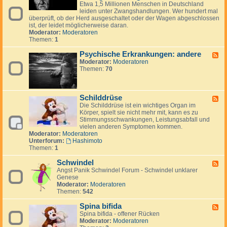
y
e
c
Etwa 1,5 Millionen Menschen in Deutschland
o
o
c
d
a
leiden unter Zwangshandlungen. Wer hundert mal
s
s
h
-
überprüft, ob der Herd ausgeschaltet oder der Wagen abgeschlossen
e
e
i
P
ist, der leidet möglicherweise daran.
s
s
Moderator:
Moderatoren
c
y
Themen:
1
h
c
e
h
Psychische Erkrankungen: andere
F
E
i
Moderator:
Moderatoren
e
r
s
Themen:
70
e
k
c
d
r
h
-
a
e
P
n
E
Schilddrüse
s
F
k
r
y
Die Schilddrüse ist ein wichtiges Organ im
e
u
k
c
Körper, spielt sie nicht mehr mit, kann es zu
e
n
r
h
Stimmungsschwankungen, Leistungsabfall und
d
g
a
i
vielen anderen Symptomen kommen.
-
e
n
s
Moderator:
Moderatoren
S
n
k
c
Unterforum:
Hashimoto
c
:
u
h
Themen:
1
h
A
n
e
i
u
g
E
Schwindel
l
F
t
e
r
d
Angst Panik Schwindel Forum - Schwindel unklarer
e
o
n
k
d
Genese
e
a
:
r
r
Moderator:
Moderatoren
d
g
Z
a
ü
Themen:
542
-
g
w
n
s
S
r
a
k
e
Spina bifida
c
e
F
n
u
h
Spina bifida - offener Rücken
s
e
g
n
w
Moderator:
Moderatoren
s
e
s
g
i