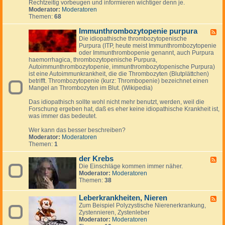
Rechtzeitig vorbeugen und informieren wichtiger denn je.
&
S
y
Moderator:
Moderatoren
u
c
Themen:
68
n
h
d
e
Immunthrombozytopenie purpura
K
F
i
r
Die idiopathische thrombozytopenische
e
n
e
Purpura (ITP, heute meist Immunthrombozytopenie
e
k
i
oder Immunthrombopenie genannt, auch Purpura
d
e
s
haemorrhagica, thrombozytopenische Purpura,
-
r
l
Autoimmunthrombozytopenie, immunthrombozytopenische Purpura)
I
-
a
ist eine Autoimmunkrankheit, die die Thrombozyten (Blutplättchen)
m
S
u
betrifft. Thrombozytopenie (kurz: Thrombopenie) bezeichnet einen
m
y
f
Mangel an Thrombozyten im Blut. (Wikipedia)
u
n
e
n
d
r
Das idiopathisch sollte wohl nicht mehr benutzt, werden, weil die
t
r
k
Forschung ergeben hat, daß es eher keine idiopathische Krankheit ist,
h
o
r
was immer das bedeutet.
r
m
a
o
n
Wer kann das besser beschreiben?
m
k
Moderator:
Moderatoren
b
u
Themen:
1
o
n
z
g
der Krebs
y
F
e
t
Die Einschläge kommen immer näher.
e
n
o
Moderator:
Moderatoren
e
p
Themen:
38
d
e
-
n
d
Leberkrankheiten, Nieren
F
i
e
Zum Beispiel Polyzystische Nierenerkrankung,
e
e
r
Zystennieren, Zystenleber
e
p
K
Moderator:
Moderatoren
d
u
r