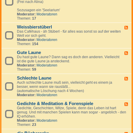
r
r
(Frei nach Alina)
-
u
a
P
m
u
Sozusagen ein 'Seelarium'
s
M
c
Moderator:
Moderatoren
y
i
h
Themen:
17
c
ß
h
b
Weissbierstüberl
e
F
r
-
Das Caféhaus - äh Stüberl - für alles was sonst so auf der weiten
e
a
d
Welt vor sich geht.
e
u
i
Moderator:
Moderatoren
d
c
e
Themen:
154
-
h
S
W
e
Gute Laune
e
F
e
i
Du hast gute Laune? Dann sag es doch den anderen. Vielleicht
e
l
s
ist die gute Laune ja ansteckend.
e
e
s
Moderator:
Moderatoren
d
b
Themen:
59
-
i
G
e
Schlechte Laune
u
F
r
t
Auch schlechte Laune muß sein, vielleicht geht es einem ja
e
s
e
besser, wenn wann sie rausläßt...
e
t
L
(automatische Löschung nach 4 Wochen)
d
ü
a
Moderator:
Moderatoren
-
b
u
S
e
n
Gedichte & Meditation & Forenspiele
c
F
r
e
h
Gedichte, Geschichten, Witze, Spiele, denn das Leben ist hart
e
l
l
genug. Und mit manchen Spielen kann man sogar - angeblich - den
e
e
IQ erhöhen.
d
c
Moderator:
Moderatoren
-
h
Themen:
23
G
t
e
e
d