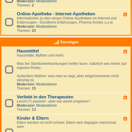
u
s
e
Moderator:
Moderatoren
i
r
d
Themen:
2
g
e
-
k
f
d
Online-Apotheke - Internet-Apotheken
F
e
o
i
Informationen zu den neuen Online-Apotheken im Internet und
e
i
r
e
Erfahrungen - DocMorris Erfahrungen, Pharma Kontor, u.s.w.
e
t
m
ö
Moderator:
Moderatoren
d
e
r
Themen:
25
-
n
t
O
-
l
n
N
Sonstiges
i
l
e
c
i
w
h
Hausmittel
F
n
s
e
Hausmittel, Mythen und mehr.
e
e
A
e
-
p
Was bei Standarderkrankungen helfen kann, natürlich wie immer auf
d
A
o
eigenes Risiko.
-
p
t
H
o
h
Außerdem Mythen: was man so sagt, aber möglicherweise nicht
a
t
e
stimmig ist.
u
h
k
Moderator:
Moderatoren
s
e
e
Themen:
15
m
k
i
e
Verliebt in den Therapeuten
t
-
F
t
I
Leicht (?) passiert - aber wie damit umgehen?
e
e
n
Moderator:
Moderatoren
e
l
t
Themen:
13
d
e
-
r
Kinder & Eltern
V
F
n
e
Eltern werden ist nicht schwer, Eltern sein dagegen manchmal
e
e
r
sehr.
e
t
l
d