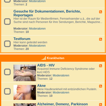
p
Moderator:
Moderatoren
e
z
f
Themen:
2
d
u
u
-
m
n
Gesuche für Dokumentationen, Berichte,
T
F
T
g
e
Reportagen
e
h
r
e
Hier ist der Raum für Medienfirmen, Fernsehsender u.ä., die auf der
e
m
d
Suche sind nach Personen für ihre Sendungen, Berichte, Magazine...
m
i
-
a
n
G
Moderator:
Moderatoren
G
e
e
Themen:
10
e
s
s
u
Testforum
F
u
c
Hier kann getestet werden
e
n
h
Moderator:
Moderatoren
e
d
e
Themen:
20
d
h
f
-
e
ü
T
i
Krankheiten
r
e
t
D
s
&
o
AIDS - HIV
F
t
N
k
Acquired Immune Deficiency Syndrome oder
e
f
e
u
kurz AIDS
e
o
w
m
Moderator:
Moderatoren
d
r
s
e
Themen:
12
-
u
N
n
A
m
e
t
Akne
I
F
u
a
D
Akne Hautkrankheit mit entzündlichen Pusteln.
e
i
t
S
Moderator:
Moderatoren
e
g
i
-
Themen:
10
d
k
o
H
-
e
n
I
A
i
Alzheimer, Demenz, Parkinson
F
e
V
k
t