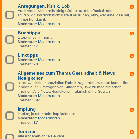
-
Anregungen, Kritik, Lob
W
F
i
Auch wenn wir bereits einige Jahre auf dem Puckel haben,
e
c
sollten wir uns doch nicht darauf ausruhen, also, wer eine Idee hat,
e
h
immer her damit.
d
t
Moderator:
Moderatoren
-
i
A
g
Buchtipps
n
F
e
r
Literatur zum Thema.
e
H
e
Moderator:
Moderatoren
e
i
g
Themen:
47
d
n
u
-
w
n
Linktipps
B
F
e
g
u
Moderator:
Moderatoren
e
i
e
c
Themen:
20
e
s
n
h
d
e
,
t
Allgemeines zum Thema Gesundheit & News
-
F
K
i
L
Neuigkeiten
e
r
p
i
e
alles, was keiner speziellen Rubrik zugeordnet werden kann. Hier
i
p
n
d
landen auch Umfragen von Studenten, usw. zu medizinischen
t
s
k
-
Themen. Alle News/Neuigkeiten natürlich ohne Gewähr
i
t
A
Moderator:
Moderatoren
k
i
l
Themen:
387
,
p
l
L
p
g
Impfung
F
o
s
e
Impfen, ja oder nein. Impfkalender.
e
b
m
Moderator:
Moderatoren
e
e
Themen:
17
d
i
-
n
Termine
I
F
e
m
Alle Angaben ohne Gewähr!
e
s