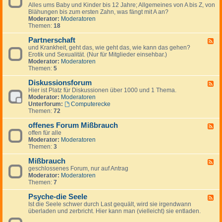
-
i
Alles ums Baby und Kinder bis 12 Jahre; Allgemeines von A bis Z, von
-
A
e
Blähungen bis zum ersten Zahn, was fängt mit A an?
K
p
b
Moderator:
Moderatoren
i
o
t
Themen:
18
n
t
i
d
h
n
Partnerschaft
e
F
e
d
r
und Krankheit, geht das, wie geht das, wie kann das gehen?
e
k
e
&
Erotik und Sexualität. (Nur für Mitglieder einsehbar.)
e
e
n
E
Moderator:
Moderatoren
d
n
T
l
Themen:
5
-
h
t
P
e
e
Diskussionsforum
a
F
r
r
r
Hier ist Platz für Diskussionen über 1000 und 1 Thema.
e
a
n
t
Moderator:
Moderatoren
e
p
n
Unterforum:
Computerecke
d
e
e
Themen:
72
-
u
r
D
t
s
offenes Forum Mißbrauch
i
F
e
c
s
offen für alle
e
n
h
k
Moderator:
Moderatoren
e
a
u
Themen:
3
d
f
s
-
t
s
Mißbrauch
o
F
i
f
geschlossenes Forum, nur auf Antrag
e
o
f
Moderator:
Moderatoren
e
n
e
Themen:
7
d
s
n
-
f
e
Psyche-die Seele
M
F
o
s
i
Ist die Seele schwer durch Last gequält, wird sie irgendwann
e
r
F
ß
überladen und zerbricht. Hier kann man (vielleicht) sie entladen.
e
u
o
b
d
m