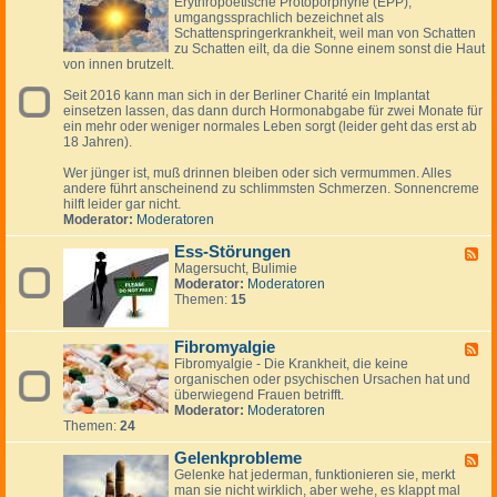
Erythropoetische Protoporphyrie (EPP),
e
s
s
r
umgangssprachlich bezeichnet als
e
k
Schattenspringerkrankheit, weil man von Schatten
d
ä
zu Schatten eilt, da die Sonne einem sonst die Haut
-
l
von innen brutzelt.
E
t
r
u
Seit 2016 kann man sich in der Berliner Charité ein Implantat
y
n
einsetzen lassen, das dann durch Hormonabgabe für zwei Monate für
t
g
ein mehr oder weniger normales Leben sorgt (leider geht das erst ab
h
-
18 Jahren).
r
g
o
r
Wer jünger ist, muß drinnen bleiben oder sich vermummen. Alles
p
i
andere führt anscheinend zu schlimmsten Schmerzen. Sonnencreme
o
p
hilft leider gar nicht.
e
p
Moderator:
Moderatoren
t
a
i
l
Ess-Störungen
s
F
e
c
Magersucht, Bulimie
e
r
h
Moderator:
Moderatoren
e
I
e
Themen:
15
d
n
P
-
f
r
E
e
o
Fibromyalgie
s
F
k
t
s
Fibromyalgie - Die Krankheit, die keine
e
t
o
-
organischen oder psychischen Ursachen hat und
e
p
S
überwiegend Frauen betrifft.
d
o
t
Moderator:
Moderatoren
-
r
ö
Themen:
24
F
p
r
i
h
u
Gelenkprobleme
b
F
y
n
r
Gelenke hat jederman, funktionieren sie, merkt
e
r
g
o
man sie nicht wirklich, aber wehe, es klappt mal
e