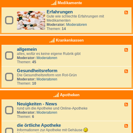
i
z
Medikamente
ä
t
Erfahrungen
F
e
Gute wie schlechte Erfahrungen mit
e
n
Medikamenten
e
D
Moderator:
Moderatoren
d
i
Themen:
14
-
ä
E
t
r
-
Krankenkassen
f
F
a
o
allgemein
F
h
r
alles, wofür es keine eigene Rubrik gibt
e
r
u
Moderator:
Moderatoren
e
u
m
Themen:
45
d
n
-
g
Gesundheitsreform
a
e
F
l
n
Die Gesundheitsreform von Rot-Grün
e
l
Moderator:
Moderatoren
e
g
Themen:
10
d
e
-
m
G
Apotheken
e
e
i
s
Neuigkeiten - News
n
F
u
rund um die Apotheke und Online-Apotheke
e
n
Moderator:
Moderatoren
e
d
Themen:
6
d
h
-
e
die örtliche Apotheke
N
i
F
e
t
e
Informationen zur Apotheke mit Gehäuse