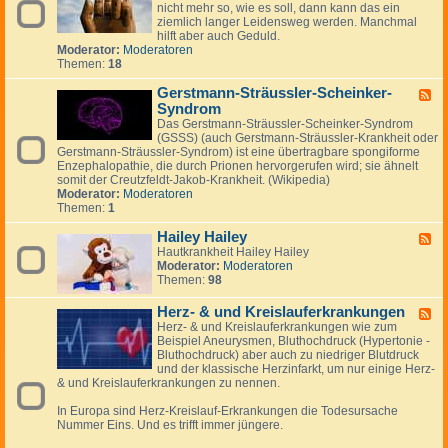
i
e
m
nicht mehr so, wie es soll, dann kann das ein
d
e
n
y
ziemlich langer Leidensweg werden. Manchmal
-
a
hilft aber auch Geduld.
G
l
Moderator:
Moderatoren
e
g
Themen:
18
l
i
e
e
Gerstmann-Sträussler-Scheinker-
n
F
k
Syndrom
e
p
e
Das Gerstmann-Sträussler-Scheinker-Syndrom
r
d
(GSSS) (auch Gerstmann-Sträussler-Krankheit oder
o
-
Gerstmann-Sträussler-Syndrom) ist eine übertragbare spongiforme
b
G
Enzephalopathie, die durch Prionen hervorgerufen wird; sie ähnelt
l
e
somit der Creutzfeldt-Jakob-Krankheit. (Wikipedia)
e
r
Moderator:
Moderatoren
m
s
Themen:
1
e
t
m
Hailey Hailey
F
a
Hautkrankheit Hailey Hailey
e
n
Moderator:
Moderatoren
e
n
Themen:
98
d
-
-
S
H
Herz- & und Kreislauferkrankungen
F
t
a
Herz- & und Kreislauferkrankungen wie zum
e
r
i
Beispiel Aneurysmen, Bluthochdruck (Hypertonie -
e
ä
l
Bluthochdruck) aber auch zu niedriger Blutdruck
d
u
e
und der klassische Herzinfarkt, um nur einige Herz-
-
s
y
& und Kreislauferkrankungen zu nennen.
H
s
H
e
l
a
In Europa sind Herz-Kreislauf-Erkrankungen die Todesursache
r
e
i
Nummer Eins. Und es trifft immer jüngere.
z
r
l
-
-
e