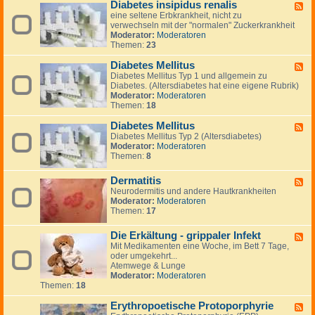
n
Diabetes insipidus renalis
a
F
i
t
r
eine seltene Erbkrankheit, nicht zu
e
k
i
m
verwechseln mit der "normalen" Zuckerkrankheit
e
a
n
k
Moderator:
Moderatoren
d
t
g
r
Themen:
23
-
t
t
a
D
a
o
n
Diabetes Mellitus
i
c
F
n
k
a
k
Diabetes Mellitus Typ 1 und allgemein zu
e
h
b
e
Diabetes. (Altersdiabetes hat eine eigene Rubrik)
e
e
e
n
Moderator:
Moderatoren
d
i
t
Themen:
18
-
t
e
D
e
s
Diabetes Mellitus
i
F
n
i
a
Diabetes Mellitus Typ 2 (Altersdiabetes)
e
n
b
Moderator:
Moderatoren
e
s
e
Themen:
8
d
i
t
-
p
e
D
Dermatitis
F
i
s
i
Neurodermitis und andere Hautkrankheiten
e
d
M
a
Moderator:
Moderatoren
e
u
e
b
Themen:
17
d
s
l
e
-
r
l
t
D
e
i
Die Erkältung - grippaler Infekt
e
F
e
n
t
s
Mit Medikamenten eine Woche, im Bett 7 Tage,
e
r
a
u
M
oder umgekehrt...
e
m
l
s
e
Atemwege & Lunge
d
a
i
l
Moderator:
Moderatoren
-
t
s
l
Themen:
18
D
i
i
i
t
t
Erythropoetische Protoporphyrie
e
F
i
u
E