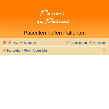
Patienten helfen Patienten
FAQ
Spenden
Registrieren
Anmelden
S
Startseite
Foren-Übersicht
u
c
h
e