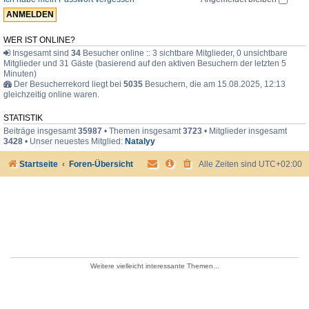
e
r
WER IST ONLINE?
Insgesamt sind
34
Besucher online :: 3 sichtbare Mitglieder, 0 unsichtbare
Mitglieder und 31 Gäste (basierend auf den aktiven Besuchern der letzten 5
Minuten)
Der Besucherrekord liegt bei
5035
Besuchern, die am 15.08.2025, 12:13
gleichzeitig online waren.
STATISTIK
Beiträge insgesamt
35987
• Themen insgesamt
3723
• Mitglieder insgesamt
3428
• Unser neuestes Mitglied:
Natalyy
Startseite
Foren-Übersicht
Alle Zeiten sind
UTC+02:00
Weitere vielleicht interessante Themen...