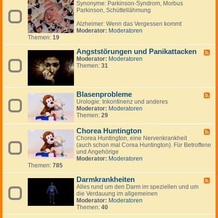
Synonyme: Parkinson-Syndrom, Morbus
e
n
n
e
Parkinson, Schüttellähmung
e
,
e
n
d
B
Alzheimer: Wenn das Vergessen kommt
-
e
Moderator:
Moderatoren
A
r
Themen:
19
l
i
z
c
Angststörungen und Panikattacken
h
h
F
e
t
Moderator:
Moderatoren
e
i
e
Themen:
31
e
m
,
d
e
R
-
r
e
A
,
p
n
Blasenprobleme
F
D
o
g
Urologie: Inkontinenz und anderes
e
e
r
s
Moderator:
Moderatoren
e
m
t
t
Themen:
29
d
e
a
s
-
n
g
t
B
Chorea Huntington
F
z
e
ö
l
Chorea Huntington, eine Nervenkrankheit
e
,
n
r
a
(auch schon mal Corea Huntington). Für Betroffene
e
P
u
s
und Angehörige
d
a
n
e
Moderator:
Moderatoren
-
r
g
n
Themen:
785
C
k
e
p
h
i
n
r
Darmkrankheiten
o
F
n
u
o
r
Alles rund um den Darm im speziellen und um
e
s
n
b
e
die Verdauung im allgemeinen
e
o
d
l
a
Moderator:
Moderatoren
d
n
P
e
H
Themen:
40
-
a
m
u
D
n
e