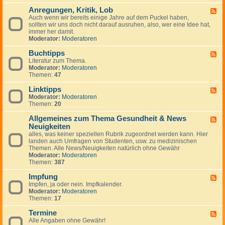
-
Anregungen, Kritik, Lob
W
F
i
Auch wenn wir bereits einige Jahre auf dem Puckel haben,
e
c
sollten wir uns doch nicht darauf ausruhen, also, wer eine Idee hat,
e
h
immer her damit.
d
t
Moderator:
Moderatoren
-
i
A
g
Buchtipps
n
F
e
r
Literatur zum Thema.
e
H
e
Moderator:
Moderatoren
e
i
g
Themen:
47
d
n
u
-
w
n
Linktipps
B
F
e
g
u
Moderator:
Moderatoren
e
i
e
c
Themen:
20
e
s
n
h
d
e
,
t
Allgemeines zum Thema Gesundheit & News
-
F
K
i
L
Neuigkeiten
e
r
p
i
e
alles, was keiner speziellen Rubrik zugeordnet werden kann. Hier
i
p
n
d
landen auch Umfragen von Studenten, usw. zu medizinischen
t
s
k
-
Themen. Alle News/Neuigkeiten natürlich ohne Gewähr
i
t
A
Moderator:
Moderatoren
k
i
l
Themen:
387
,
p
l
L
p
g
Impfung
F
o
s
e
Impfen, ja oder nein. Impfkalender.
e
b
m
Moderator:
Moderatoren
e
e
Themen:
17
d
i
-
n
Termine
I
F
e
m
Alle Angaben ohne Gewähr!
e
s