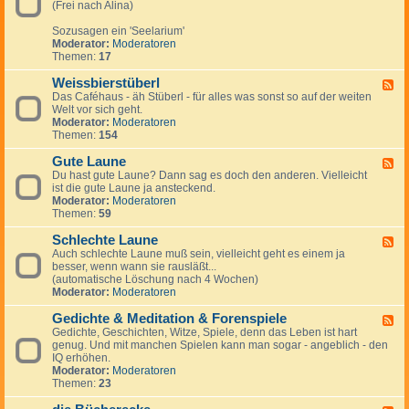
r
r
(Frei nach Alina)
-
u
a
P
m
u
Sozusagen ein 'Seelarium'
s
M
c
Moderator:
Moderatoren
y
i
h
Themen:
17
c
ß
h
b
Weissbierstüberl
e
F
r
-
Das Caféhaus - äh Stüberl - für alles was sonst so auf der weiten
e
a
d
Welt vor sich geht.
e
u
i
Moderator:
Moderatoren
d
c
e
Themen:
154
-
h
S
W
e
Gute Laune
e
F
e
i
Du hast gute Laune? Dann sag es doch den anderen. Vielleicht
e
l
s
ist die gute Laune ja ansteckend.
e
e
s
Moderator:
Moderatoren
d
b
Themen:
59
-
i
G
e
Schlechte Laune
u
F
r
t
Auch schlechte Laune muß sein, vielleicht geht es einem ja
e
s
e
besser, wenn wann sie rausläßt...
e
t
L
(automatische Löschung nach 4 Wochen)
d
ü
a
Moderator:
Moderatoren
-
b
u
S
e
n
Gedichte & Meditation & Forenspiele
c
F
r
e
h
Gedichte, Geschichten, Witze, Spiele, denn das Leben ist hart
e
l
l
genug. Und mit manchen Spielen kann man sogar - angeblich - den
e
e
IQ erhöhen.
d
c
Moderator:
Moderatoren
-
h
Themen:
23
G
t
e
e
d