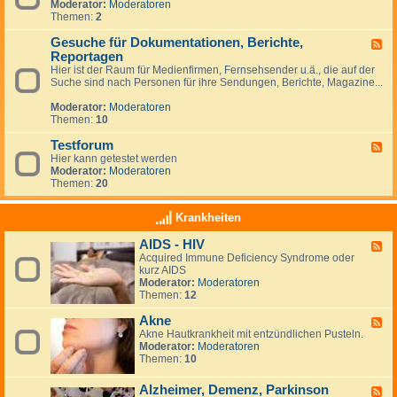
p
Moderator:
Moderatoren
e
z
f
Themen:
2
d
u
u
-
m
n
Gesuche für Dokumentationen, Berichte,
T
F
T
g
e
Reportagen
e
h
r
e
Hier ist der Raum für Medienfirmen, Fernsehsender u.ä., die auf der
e
m
d
Suche sind nach Personen für ihre Sendungen, Berichte, Magazine...
m
i
-
a
n
G
Moderator:
Moderatoren
G
e
e
Themen:
10
e
s
s
u
Testforum
F
u
c
Hier kann getestet werden
e
n
h
Moderator:
Moderatoren
e
d
e
Themen:
20
d
h
f
-
e
ü
T
i
Krankheiten
r
e
t
D
s
&
o
AIDS - HIV
F
t
N
k
Acquired Immune Deficiency Syndrome oder
e
f
e
u
kurz AIDS
e
o
w
m
Moderator:
Moderatoren
d
r
s
e
Themen:
12
-
u
N
n
A
m
e
t
Akne
I
F
u
a
D
Akne Hautkrankheit mit entzündlichen Pusteln.
e
i
t
S
Moderator:
Moderatoren
e
g
i
-
Themen:
10
d
k
o
H
-
e
n
I
A
i
Alzheimer, Demenz, Parkinson
F
e
V
k
t