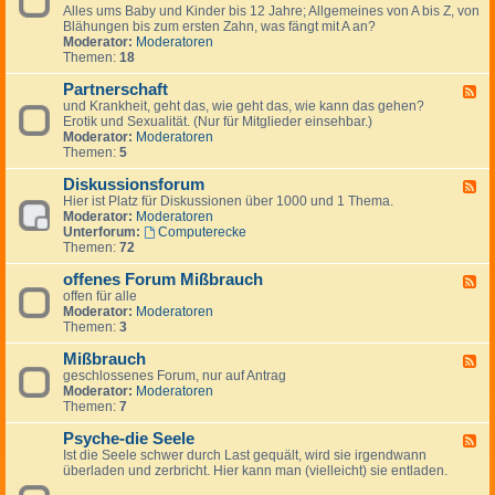
-
i
Alles ums Baby und Kinder bis 12 Jahre; Allgemeines von A bis Z, von
-
A
e
Blähungen bis zum ersten Zahn, was fängt mit A an?
K
p
b
Moderator:
Moderatoren
i
o
t
Themen:
18
n
t
i
d
h
n
Partnerschaft
e
F
e
d
r
und Krankheit, geht das, wie geht das, wie kann das gehen?
e
k
e
&
Erotik und Sexualität. (Nur für Mitglieder einsehbar.)
e
e
n
E
Moderator:
Moderatoren
d
n
T
l
Themen:
5
-
h
t
P
e
e
Diskussionsforum
a
F
r
r
r
Hier ist Platz für Diskussionen über 1000 und 1 Thema.
e
a
n
t
Moderator:
Moderatoren
e
p
n
Unterforum:
Computerecke
d
e
e
Themen:
72
-
u
r
D
t
s
offenes Forum Mißbrauch
i
F
e
c
s
offen für alle
e
n
h
k
Moderator:
Moderatoren
e
a
u
Themen:
3
d
f
s
-
t
s
Mißbrauch
o
F
i
f
geschlossenes Forum, nur auf Antrag
e
o
f
Moderator:
Moderatoren
e
n
e
Themen:
7
d
s
n
-
f
e
Psyche-die Seele
M
F
o
s
i
Ist die Seele schwer durch Last gequält, wird sie irgendwann
e
r
F
ß
überladen und zerbricht. Hier kann man (vielleicht) sie entladen.
e
u
o
b
d
m