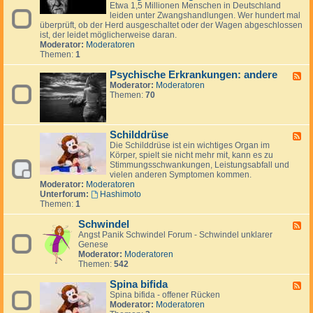
y
e
c
Etwa 1,5 Millionen Menschen in Deutschland
o
o
c
d
a
leiden unter Zwangshandlungen. Wer hundert mal
s
s
h
-
überprüft, ob der Herd ausgeschaltet oder der Wagen abgeschlossen
e
e
i
P
ist, der leidet möglicherweise daran.
s
s
Moderator:
Moderatoren
c
y
Themen:
1
h
c
e
h
Psychische Erkrankungen: andere
F
E
i
Moderator:
Moderatoren
e
r
s
Themen:
70
e
k
c
d
r
h
-
a
e
P
n
E
Schilddrüse
s
F
k
r
y
Die Schilddrüse ist ein wichtiges Organ im
e
u
k
c
Körper, spielt sie nicht mehr mit, kann es zu
e
n
r
h
Stimmungsschwankungen, Leistungsabfall und
d
g
a
i
vielen anderen Symptomen kommen.
-
e
n
s
Moderator:
Moderatoren
S
n
k
c
Unterforum:
Hashimoto
c
:
u
h
Themen:
1
h
A
n
e
i
u
g
E
Schwindel
l
F
t
e
r
d
Angst Panik Schwindel Forum - Schwindel unklarer
e
o
n
k
d
Genese
e
a
:
r
r
Moderator:
Moderatoren
d
g
Z
a
ü
Themen:
542
-
g
w
n
s
S
r
a
k
e
Spina bifida
c
e
F
n
u
h
Spina bifida - offener Rücken
s
e
g
n
w
Moderator:
Moderatoren
s
e
s
g
i