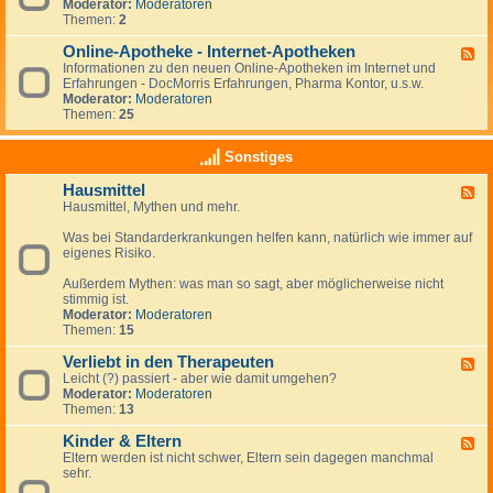
u
s
e
Moderator:
Moderatoren
i
r
d
Themen:
2
g
e
-
k
f
d
Online-Apotheke - Internet-Apotheken
F
e
o
i
Informationen zu den neuen Online-Apotheken im Internet und
e
i
r
e
Erfahrungen - DocMorris Erfahrungen, Pharma Kontor, u.s.w.
e
t
m
ö
Moderator:
Moderatoren
d
e
r
Themen:
25
-
n
t
O
-
l
n
N
Sonstiges
i
l
e
c
i
w
h
Hausmittel
F
n
s
e
Hausmittel, Mythen und mehr.
e
e
A
e
-
p
Was bei Standarderkrankungen helfen kann, natürlich wie immer auf
d
A
o
eigenes Risiko.
-
p
t
H
o
h
Außerdem Mythen: was man so sagt, aber möglicherweise nicht
a
t
e
stimmig ist.
u
h
k
Moderator:
Moderatoren
s
e
e
Themen:
15
m
k
i
e
Verliebt in den Therapeuten
t
-
F
t
I
Leicht (?) passiert - aber wie damit umgehen?
e
e
n
Moderator:
Moderatoren
e
l
t
Themen:
13
d
e
-
r
Kinder & Eltern
V
F
n
e
Eltern werden ist nicht schwer, Eltern sein dagegen manchmal
e
e
r
sehr.
e
t
l
d