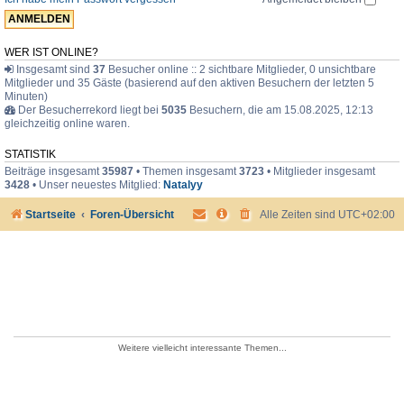
e
r
WER IST ONLINE?
Insgesamt sind
37
Besucher online :: 2 sichtbare Mitglieder, 0 unsichtbare
Mitglieder und 35 Gäste (basierend auf den aktiven Besuchern der letzten 5
Minuten)
Der Besucherrekord liegt bei
5035
Besuchern, die am 15.08.2025, 12:13
gleichzeitig online waren.
STATISTIK
Beiträge insgesamt
35987
• Themen insgesamt
3723
• Mitglieder insgesamt
3428
• Unser neuestes Mitglied:
Natalyy
Startseite
Foren-Übersicht
Alle Zeiten sind
UTC+02:00
Weitere vielleicht interessante Themen...