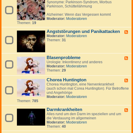
Synonyme: Parkinson-Syndrom, Morbus
e
n
n
e
Parkinson, Schüttellähmung
e
,
e
n
d
B
Alzheimer: Wenn das Vergessen kommt
-
e
Moderator:
Moderatoren
A
r
Themen:
19
l
i
z
c
Angststörungen und Panikattacken
h
h
F
e
t
Moderator:
Moderatoren
e
i
e
Themen:
31
e
m
,
d
e
R
-
r
e
A
,
p
n
Blasenprobleme
F
D
o
g
Urologie: Inkontinenz und anderes
e
e
r
s
Moderator:
Moderatoren
e
m
t
t
Themen:
29
d
e
a
s
-
n
g
t
B
Chorea Huntington
F
z
e
ö
l
Chorea Huntington, eine Nervenkrankheit
e
,
n
r
a
(auch schon mal Corea Huntington). Für Betroffene
e
P
u
s
und Angehörige
d
a
n
e
Moderator:
Moderatoren
-
r
g
n
Themen:
785
C
k
e
p
h
i
n
r
Darmkrankheiten
o
F
n
u
o
r
Alles rund um den Darm im speziellen und um
e
s
n
b
e
die Verdauung im allgemeinen
e
o
d
l
a
Moderator:
Moderatoren
d
n
P
e
H
Themen:
40
-
a
m
u
D
n
e