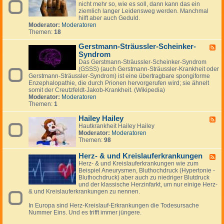
i
e
m
nicht mehr so, wie es soll, dann kann das ein
d
e
n
y
ziemlich langer Leidensweg werden. Manchmal
-
a
hilft aber auch Geduld.
G
l
Moderator:
Moderatoren
e
g
Themen:
18
l
i
e
e
Gerstmann-Sträussler-Scheinker-
n
F
k
Syndrom
e
p
e
Das Gerstmann-Sträussler-Scheinker-Syndrom
r
d
(GSSS) (auch Gerstmann-Sträussler-Krankheit oder
o
-
Gerstmann-Sträussler-Syndrom) ist eine übertragbare spongiforme
b
G
Enzephalopathie, die durch Prionen hervorgerufen wird; sie ähnelt
l
e
somit der Creutzfeldt-Jakob-Krankheit. (Wikipedia)
e
r
Moderator:
Moderatoren
m
s
Themen:
1
e
t
m
Hailey Hailey
F
a
Hautkrankheit Hailey Hailey
e
n
Moderator:
Moderatoren
e
n
Themen:
98
d
-
-
S
H
Herz- & und Kreislauferkrankungen
F
t
a
Herz- & und Kreislauferkrankungen wie zum
e
r
i
Beispiel Aneurysmen, Bluthochdruck (Hypertonie -
e
ä
l
Bluthochdruck) aber auch zu niedriger Blutdruck
d
u
e
und der klassische Herzinfarkt, um nur einige Herz-
-
s
y
& und Kreislauferkrankungen zu nennen.
H
s
H
e
l
a
In Europa sind Herz-Kreislauf-Erkrankungen die Todesursache
r
e
i
Nummer Eins. Und es trifft immer jüngere.
z
r
l
-
-
e