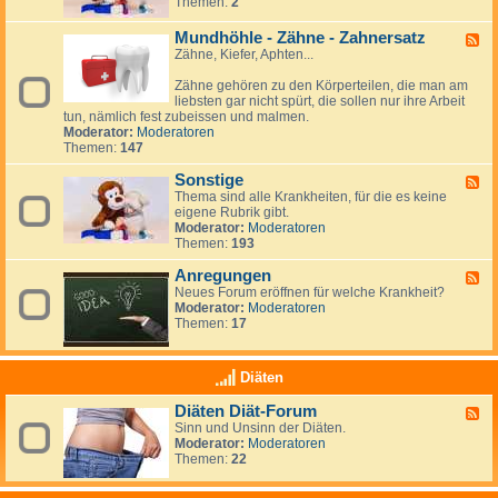
Themen:
2
i
d
h
e
n
v
-
a
n
d
e
S
Mundhöhle - Zähne - Zahnersatz
n
F
:
e
-
p
d
Zähne, Kiefer, Aphten...
e
a
l
S
i
l
e
n
e
n
u
Zähne gehören zu den Körperteilen, die man am
d
d
l
a
n
liebsten gar nicht spürt, die sollen nur ihre Arbeit
-
e
b
b
g
tun, nämlich fest zubeissen und malmen.
M
r
s
i
e
Moderator:
Moderatoren
u
e
t
f
n
Themen:
147
n
v
i
d
e
d
Sonstige
h
F
r
a
ö
Thema sind alle Krankheiten, für die es keine
e
l
h
eigene Rubrik gibt.
e
e
l
Moderator:
Moderatoren
d
t
e
Themen:
193
-
z
-
S
u
Z
Anregungen
o
F
n
ä
n
Neues Forum eröffnen für welche Krankheit?
e
g
h
s
Moderator:
Moderatoren
e
n
t
Themen:
17
d
e
i
-
-
g
A
Z
e
n
Diäten
a
r
h
e
Diäten Diät-Forum
F
n
g
Sinn und Unsinn der Diäten.
e
e
u
Moderator:
Moderatoren
e
r
n
Themen:
22
d
s
g
-
a
e
D
t
n