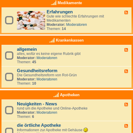
i
z
Medikamente
ä
t
Erfahrungen
F
e
Gute wie schlechte Erfahrungen mit
e
n
Medikamenten
e
D
Moderator:
Moderatoren
d
i
Themen:
14
-
ä
E
t
r
-
Krankenkassen
f
F
a
o
allgemein
F
h
r
alles, wofür es keine eigene Rubrik gibt
e
r
u
Moderator:
Moderatoren
e
u
m
Themen:
45
d
n
-
g
Gesundheitsreform
a
e
F
l
n
Die Gesundheitsreform von Rot-Grün
e
l
Moderator:
Moderatoren
e
g
Themen:
10
d
e
-
m
G
Apotheken
e
e
i
s
Neuigkeiten - News
n
F
u
rund um die Apotheke und Online-Apotheke
e
n
Moderator:
Moderatoren
e
d
Themen:
6
d
h
-
e
die örtliche Apotheke
N
i
F
e
t
e
Informationen zur Apotheke mit Gehäuse