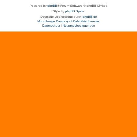
Powered by
phpBB
® Forum Software © phpBB Limited
Style by
phpBB Spain
Deutsche Übersetzung durch
phpBB.de
Moon Image Courtesy of Calendrier Lunaire.
Datenschutz
|
Nutzungsbedingungen