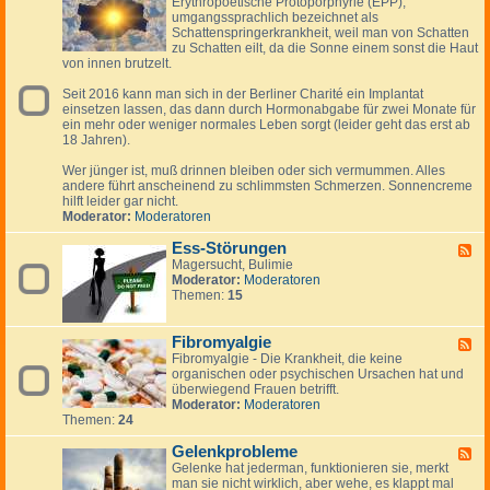
Erythropoetische Protoporphyrie (EPP),
e
s
s
r
umgangssprachlich bezeichnet als
e
k
Schattenspringerkrankheit, weil man von Schatten
d
ä
zu Schatten eilt, da die Sonne einem sonst die Haut
-
l
von innen brutzelt.
E
t
r
u
Seit 2016 kann man sich in der Berliner Charité ein Implantat
y
n
einsetzen lassen, das dann durch Hormonabgabe für zwei Monate für
t
g
ein mehr oder weniger normales Leben sorgt (leider geht das erst ab
h
-
18 Jahren).
r
g
o
r
Wer jünger ist, muß drinnen bleiben oder sich vermummen. Alles
p
i
andere führt anscheinend zu schlimmsten Schmerzen. Sonnencreme
o
p
hilft leider gar nicht.
e
p
Moderator:
Moderatoren
t
a
i
l
Ess-Störungen
s
F
e
c
Magersucht, Bulimie
e
r
h
Moderator:
Moderatoren
e
I
e
Themen:
15
d
n
P
-
f
r
E
e
o
Fibromyalgie
s
F
k
t
s
Fibromyalgie - Die Krankheit, die keine
e
t
o
-
organischen oder psychischen Ursachen hat und
e
p
S
überwiegend Frauen betrifft.
d
o
t
Moderator:
Moderatoren
-
r
ö
Themen:
24
F
p
r
i
h
u
Gelenkprobleme
b
F
y
n
r
Gelenke hat jederman, funktionieren sie, merkt
e
r
g
o
man sie nicht wirklich, aber wehe, es klappt mal
e