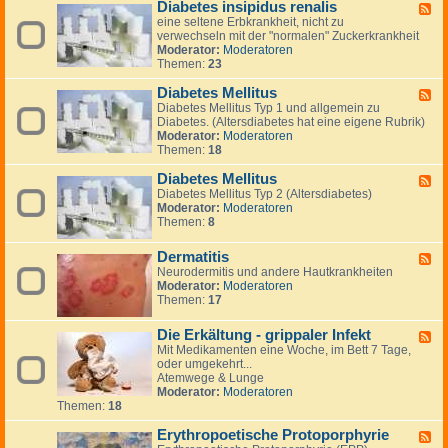
n
Diabetes insipidus renalis
a
F
i
t
r
eine seltene Erbkrankheit, nicht zu
e
k
i
m
verwechseln mit der "normalen" Zuckerkrankheit
e
a
n
k
Moderator:
Moderatoren
d
t
g
r
Themen:
23
-
t
t
a
D
a
o
n
Diabetes Mellitus
i
c
F
n
k
a
k
Diabetes Mellitus Typ 1 und allgemein zu
e
h
b
e
Diabetes. (Altersdiabetes hat eine eigene Rubrik)
e
e
e
n
Moderator:
Moderatoren
d
i
t
Themen:
18
-
t
e
D
e
s
Diabetes Mellitus
i
F
n
i
a
Diabetes Mellitus Typ 2 (Altersdiabetes)
e
n
b
Moderator:
Moderatoren
e
s
e
Themen:
8
d
i
t
-
p
e
D
Dermatitis
F
i
s
i
Neurodermitis und andere Hautkrankheiten
e
d
M
a
Moderator:
Moderatoren
e
u
e
b
Themen:
17
d
s
l
e
-
r
l
t
D
e
i
Die Erkältung - grippaler Infekt
e
F
e
n
t
s
Mit Medikamenten eine Woche, im Bett 7 Tage,
e
r
a
u
M
oder umgekehrt...
e
m
l
s
e
Atemwege & Lunge
d
a
i
l
Moderator:
Moderatoren
-
t
s
l
Themen:
18
D
i
i
i
t
t
Erythropoetische Protoporphyrie
e
F
i
u
E