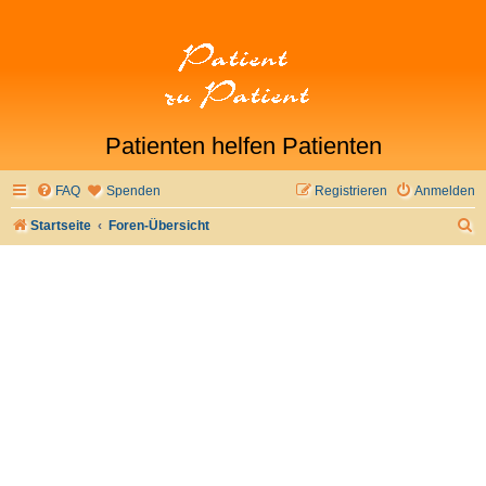
Patienten helfen Patienten
FAQ
Spenden
Registrieren
Anmelden
S
Startseite
Foren-Übersicht
u
c
h
e