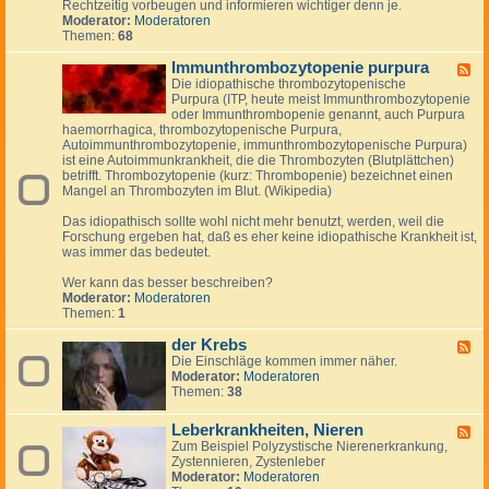
Rechtzeitig vorbeugen und informieren wichtiger denn je.
&
S
y
Moderator:
Moderatoren
u
c
Themen:
68
n
h
d
e
Immunthrombozytopenie purpura
K
F
i
r
Die idiopathische thrombozytopenische
e
n
e
Purpura (ITP, heute meist Immunthrombozytopenie
e
k
i
oder Immunthrombopenie genannt, auch Purpura
d
e
s
haemorrhagica, thrombozytopenische Purpura,
-
r
l
Autoimmunthrombozytopenie, immunthrombozytopenische Purpura)
I
-
a
ist eine Autoimmunkrankheit, die die Thrombozyten (Blutplättchen)
m
S
u
betrifft. Thrombozytopenie (kurz: Thrombopenie) bezeichnet einen
m
y
f
Mangel an Thrombozyten im Blut. (Wikipedia)
u
n
e
n
d
r
Das idiopathisch sollte wohl nicht mehr benutzt, werden, weil die
t
r
k
Forschung ergeben hat, daß es eher keine idiopathische Krankheit ist,
h
o
r
was immer das bedeutet.
r
m
a
o
n
Wer kann das besser beschreiben?
m
k
Moderator:
Moderatoren
b
u
Themen:
1
o
n
z
g
der Krebs
y
F
e
t
Die Einschläge kommen immer näher.
e
n
o
Moderator:
Moderatoren
e
p
Themen:
38
d
e
-
n
d
Leberkrankheiten, Nieren
F
i
e
Zum Beispiel Polyzystische Nierenerkrankung,
e
e
r
Zystennieren, Zystenleber
e
p
K
Moderator:
Moderatoren
d
u
r