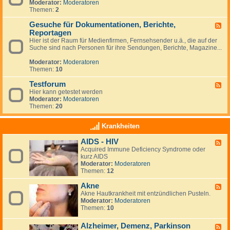
p
Moderator:
Moderatoren
e
z
f
Themen:
2
d
u
u
-
m
n
Gesuche für Dokumentationen, Berichte,
T
F
T
g
e
Reportagen
e
h
r
e
Hier ist der Raum für Medienfirmen, Fernsehsender u.ä., die auf der
e
m
d
Suche sind nach Personen für ihre Sendungen, Berichte, Magazine...
m
i
-
a
n
G
Moderator:
Moderatoren
G
e
e
Themen:
10
e
s
s
u
Testforum
F
u
c
Hier kann getestet werden
e
n
h
Moderator:
Moderatoren
e
d
e
Themen:
20
d
h
f
-
e
ü
T
i
Krankheiten
r
e
t
D
s
&
o
AIDS - HIV
F
t
N
k
Acquired Immune Deficiency Syndrome oder
e
f
e
u
kurz AIDS
e
o
w
m
Moderator:
Moderatoren
d
r
s
e
Themen:
12
-
u
N
n
A
m
e
t
Akne
I
F
u
a
D
Akne Hautkrankheit mit entzündlichen Pusteln.
e
i
t
S
Moderator:
Moderatoren
e
g
i
-
Themen:
10
d
k
o
H
-
e
n
I
A
i
Alzheimer, Demenz, Parkinson
F
e
V
k
t