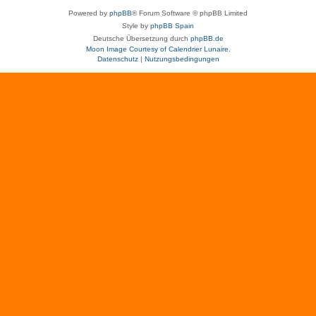
Powered by
phpBB
® Forum Software © phpBB Limited
Style by
phpBB Spain
Deutsche Übersetzung durch
phpBB.de
Moon Image Courtesy of Calendrier Lunaire.
Datenschutz
|
Nutzungsbedingungen