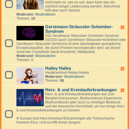
i
e
m
nicht mehr so, wie es soll, dann kann das ein
d
e
n
y
ziemlich langer Leidensweg werden. Manchmal
-
a
hilft aber auch Geduld.
G
l
Moderator:
Moderatoren
e
g
Themen:
18
l
i
e
e
Gerstmann-Sträussler-Scheinker-
n
F
k
Syndrom
e
p
e
Das Gerstmann-Sträussler-Scheinker-Syndrom
r
d
(GSSS) (auch Gerstmann-Sträussler-Krankheit oder
o
-
Gerstmann-Sträussler-Syndrom) ist eine übertragbare spongiforme
b
G
Enzephalopathie, die durch Prionen hervorgerufen wird; sie ähnelt
l
e
somit der Creutzfeldt-Jakob-Krankheit. (Wikipedia)
e
r
Moderator:
Moderatoren
m
s
Themen:
1
e
t
m
Hailey Hailey
F
a
Hautkrankheit Hailey Hailey
e
n
Moderator:
Moderatoren
e
n
Themen:
98
d
-
-
S
H
Herz- & und Kreislauferkrankungen
F
t
a
Herz- & und Kreislauferkrankungen wie zum
e
r
i
Beispiel Aneurysmen, Bluthochdruck (Hypertonie -
e
ä
l
Bluthochdruck) aber auch zu niedriger Blutdruck
d
u
e
und der klassische Herzinfarkt, um nur einige Herz-
-
s
y
& und Kreislauferkrankungen zu nennen.
H
s
H
e
l
a
In Europa sind Herz-Kreislauf-Erkrankungen die Todesursache
r
e
i
Nummer Eins. Und es trifft immer jüngere.
z
r
l
-
-
e