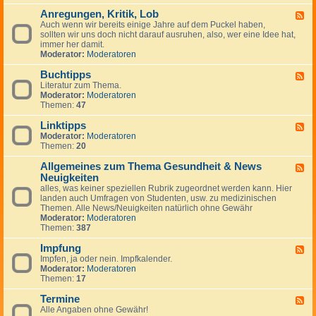
-
Anregungen, Kritik, Lob
W
F
i
Auch wenn wir bereits einige Jahre auf dem Puckel haben,
e
c
sollten wir uns doch nicht darauf ausruhen, also, wer eine Idee hat,
e
h
immer her damit.
d
t
Moderator:
Moderatoren
-
i
A
g
Buchtipps
n
F
e
r
Literatur zum Thema.
e
H
e
Moderator:
Moderatoren
e
i
g
Themen:
47
d
n
u
-
w
n
Linktipps
B
F
e
g
u
Moderator:
Moderatoren
e
i
e
c
Themen:
20
e
s
n
h
d
e
,
t
Allgemeines zum Thema Gesundheit & News
-
F
K
i
L
Neuigkeiten
e
r
p
i
e
alles, was keiner speziellen Rubrik zugeordnet werden kann. Hier
i
p
n
d
landen auch Umfragen von Studenten, usw. zu medizinischen
t
s
k
-
Themen. Alle News/Neuigkeiten natürlich ohne Gewähr
i
t
A
Moderator:
Moderatoren
k
i
l
Themen:
387
,
p
l
L
p
g
Impfung
F
o
s
e
Impfen, ja oder nein. Impfkalender.
e
b
m
Moderator:
Moderatoren
e
e
Themen:
17
d
i
-
n
Termine
I
F
e
m
Alle Angaben ohne Gewähr!
e
s