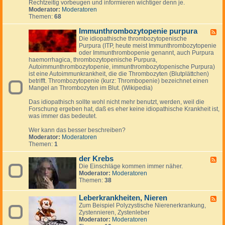
Rechtzeitig vorbeugen und informieren wichtiger denn je.
&
S
y
Moderator:
Moderatoren
u
c
Themen:
68
n
h
d
e
Immunthrombozytopenie purpura
K
F
i
r
Die idiopathische thrombozytopenische
e
n
e
Purpura (ITP, heute meist Immunthrombozytopenie
e
k
i
oder Immunthrombopenie genannt, auch Purpura
d
e
s
haemorrhagica, thrombozytopenische Purpura,
-
r
l
Autoimmunthrombozytopenie, immunthrombozytopenische Purpura)
I
-
a
ist eine Autoimmunkrankheit, die die Thrombozyten (Blutplättchen)
m
S
u
betrifft. Thrombozytopenie (kurz: Thrombopenie) bezeichnet einen
m
y
f
Mangel an Thrombozyten im Blut. (Wikipedia)
u
n
e
n
d
r
Das idiopathisch sollte wohl nicht mehr benutzt, werden, weil die
t
r
k
Forschung ergeben hat, daß es eher keine idiopathische Krankheit ist,
h
o
r
was immer das bedeutet.
r
m
a
o
n
Wer kann das besser beschreiben?
m
k
Moderator:
Moderatoren
b
u
Themen:
1
o
n
z
g
der Krebs
y
F
e
t
Die Einschläge kommen immer näher.
e
n
o
Moderator:
Moderatoren
e
p
Themen:
38
d
e
-
n
d
Leberkrankheiten, Nieren
F
i
e
Zum Beispiel Polyzystische Nierenerkrankung,
e
e
r
Zystennieren, Zystenleber
e
p
K
Moderator:
Moderatoren
d
u
r