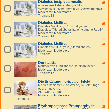
n
Diabetes insipidus renalis
a
F
i
t
r
eine seltene Erbkrankheit, nicht zu
e
k
i
m
verwechseln mit der "normalen" Zuckerkrankheit
e
a
n
k
Moderator:
Moderatoren
d
t
g
r
Themen:
23
-
t
t
a
D
a
o
n
Diabetes Mellitus
i
c
F
n
k
a
k
Diabetes Mellitus Typ 1 und allgemein zu
e
h
b
e
Diabetes. (Altersdiabetes hat eine eigene Rubrik)
e
e
e
n
Moderator:
Moderatoren
d
i
t
Themen:
18
-
t
e
D
e
s
Diabetes Mellitus
i
F
n
i
a
Diabetes Mellitus Typ 2 (Altersdiabetes)
e
n
b
Moderator:
Moderatoren
e
s
e
Themen:
8
d
i
t
-
p
e
D
Dermatitis
F
i
s
i
Neurodermitis und andere Hautkrankheiten
e
d
M
a
Moderator:
Moderatoren
e
u
e
b
Themen:
17
d
s
l
e
-
r
l
t
D
e
i
Die Erkältung - grippaler Infekt
e
F
e
n
t
s
Mit Medikamenten eine Woche, im Bett 7 Tage,
e
r
a
u
M
oder umgekehrt...
e
m
l
s
e
Atemwege & Lunge
d
a
i
l
Moderator:
Moderatoren
-
t
s
l
Themen:
18
D
i
i
i
t
t
Erythropoetische Protoporphyrie
e
F
i
u
E