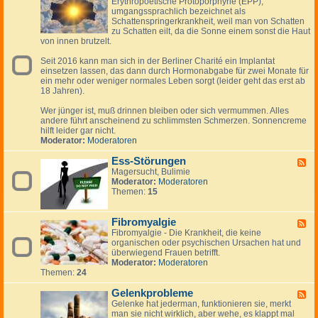
Erythropoetische Protoporphyrie (EPP),
e
s
s
r
umgangssprachlich bezeichnet als
e
k
Schattenspringerkrankheit, weil man von Schatten
d
ä
zu Schatten eilt, da die Sonne einem sonst die Haut
-
l
von innen brutzelt.
E
t
r
u
Seit 2016 kann man sich in der Berliner Charité ein Implantat
y
n
einsetzen lassen, das dann durch Hormonabgabe für zwei Monate für
t
g
ein mehr oder weniger normales Leben sorgt (leider geht das erst ab
h
-
18 Jahren).
r
g
o
r
Wer jünger ist, muß drinnen bleiben oder sich vermummen. Alles
p
i
andere führt anscheinend zu schlimmsten Schmerzen. Sonnencreme
o
p
hilft leider gar nicht.
e
p
Moderator:
Moderatoren
t
a
i
l
Ess-Störungen
s
F
e
c
Magersucht, Bulimie
e
r
h
Moderator:
Moderatoren
e
I
e
Themen:
15
d
n
P
-
f
r
E
e
o
Fibromyalgie
s
F
k
t
s
Fibromyalgie - Die Krankheit, die keine
e
t
o
-
organischen oder psychischen Ursachen hat und
e
p
S
überwiegend Frauen betrifft.
d
o
t
Moderator:
Moderatoren
-
r
ö
Themen:
24
F
p
r
i
h
u
Gelenkprobleme
b
F
y
n
r
Gelenke hat jederman, funktionieren sie, merkt
e
r
g
o
man sie nicht wirklich, aber wehe, es klappt mal
e