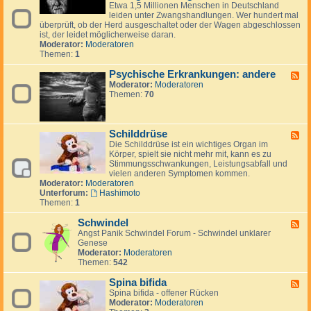
y
e
c
Etwa 1,5 Millionen Menschen in Deutschland
o
o
c
d
a
leiden unter Zwangshandlungen. Wer hundert mal
s
s
h
-
überprüft, ob der Herd ausgeschaltet oder der Wagen abgeschlossen
e
e
i
P
ist, der leidet möglicherweise daran.
s
s
Moderator:
Moderatoren
c
y
Themen:
1
h
c
e
h
Psychische Erkrankungen: andere
F
E
i
Moderator:
Moderatoren
e
r
s
Themen:
70
e
k
c
d
r
h
-
a
e
P
n
E
Schilddrüse
s
F
k
r
y
Die Schilddrüse ist ein wichtiges Organ im
e
u
k
c
Körper, spielt sie nicht mehr mit, kann es zu
e
n
r
h
Stimmungsschwankungen, Leistungsabfall und
d
g
a
i
vielen anderen Symptomen kommen.
-
e
n
s
Moderator:
Moderatoren
S
n
k
c
Unterforum:
Hashimoto
c
:
u
h
Themen:
1
h
A
n
e
i
u
g
E
Schwindel
l
F
t
e
r
d
Angst Panik Schwindel Forum - Schwindel unklarer
e
o
n
k
d
Genese
e
a
:
r
r
Moderator:
Moderatoren
d
g
Z
a
ü
Themen:
542
-
g
w
n
s
S
r
a
k
e
Spina bifida
c
e
F
n
u
h
Spina bifida - offener Rücken
s
e
g
n
w
Moderator:
Moderatoren
s
e
s
g
i