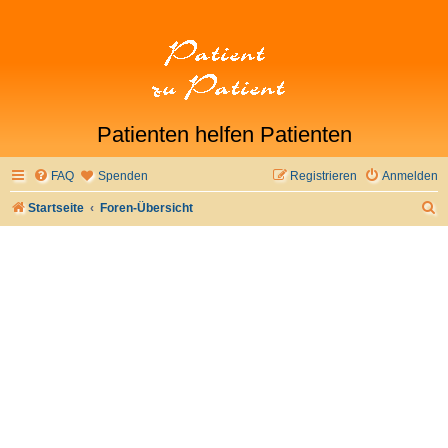
Patienten helfen Patienten
FAQ
Spenden
Registrieren
Anmelden
S
Startseite
Foren-Übersicht
u
c
h
e