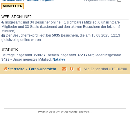
e
r
WER IST ONLINE?
Insgesamt sind
34
Besucher online :: 1 sichtbares Mitglied, 0 unsichtbare
Mitglieder und 33 Gäste (basierend auf den aktiven Besuchern der letzten 5
Minuten)
Der Besucherrekord liegt bei
5035
Besuchern, die am 15.08.2025, 12:13
gleichzeitig online waren.
STATISTIK
Beiträge insgesamt
35987
• Themen insgesamt
3723
• Mitglieder insgesamt
3428
• Unser neuestes Mitglied:
Natalyy
Startseite
Foren-Übersicht
Alle Zeiten sind
UTC+02:00
Weitere vielleicht interessante Themen...