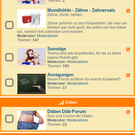
Themen:
2
i
d
h
e
n
v
-
a
n
d
e
S
Mundhöhle - Zähne - Zahnersatz
n
F
:
e
-
p
d
Zähne, Kiefer, Aphten...
e
a
l
S
i
l
e
n
e
n
u
Zähne gehören zu den Körperteilen, die man am
d
d
l
a
n
liebsten gar nicht spürt, die sollen nur ihre Arbeit
-
e
b
b
g
tun, nämlich fest zubeissen und malmen.
M
r
s
i
e
Moderator:
Moderatoren
u
e
t
f
n
Themen:
147
n
v
i
d
e
d
Sonstige
h
F
r
a
ö
Thema sind alle Krankheiten, für die es keine
e
l
h
eigene Rubrik gibt.
e
e
l
Moderator:
Moderatoren
d
t
e
Themen:
193
-
z
-
S
u
Z
Anregungen
o
F
n
ä
n
Neues Forum eröffnen für welche Krankheit?
e
g
h
s
Moderator:
Moderatoren
e
n
t
Themen:
17
d
e
i
-
-
g
A
Z
e
n
Diäten
a
r
h
e
Diäten Diät-Forum
F
n
g
Sinn und Unsinn der Diäten.
e
e
u
Moderator:
Moderatoren
e
r
n
Themen:
22
d
s
g
-
a
e
D
t
n