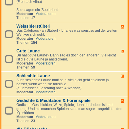
r
r
(Frei nach Alina)
-
u
a
P
m
u
Sozusagen ein 'Seelarium'
s
M
c
Moderator:
Moderatoren
y
i
h
Themen:
17
c
ß
h
b
Weissbierstüberl
e
F
r
-
Das Caféhaus - äh Stüberl - für alles was sonst so auf der weiten
e
a
d
Welt vor sich geht.
e
u
i
Moderator:
Moderatoren
d
c
e
Themen:
154
-
h
S
W
e
Gute Laune
e
F
e
i
Du hast gute Laune? Dann sag es doch den anderen. Vielleicht
e
l
s
ist die gute Laune ja ansteckend.
e
e
s
Moderator:
Moderatoren
d
b
Themen:
59
-
i
G
e
Schlechte Laune
u
F
r
t
Auch schlechte Laune muß sein, vielleicht geht es einem ja
e
s
e
besser, wenn wann sie rausläßt...
e
t
L
(automatische Löschung nach 4 Wochen)
d
ü
a
Moderator:
Moderatoren
-
b
u
S
e
n
Gedichte & Meditation & Forenspiele
c
F
r
e
h
Gedichte, Geschichten, Witze, Spiele, denn das Leben ist hart
e
l
l
genug. Und mit manchen Spielen kann man sogar - angeblich - den
e
e
IQ erhöhen.
d
c
Moderator:
Moderatoren
-
h
Themen:
23
G
t
e
e
d