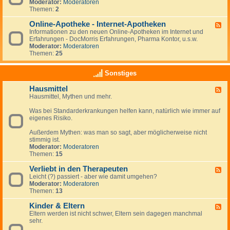
u
s
e
Moderator:
Moderatoren
i
r
d
Themen:
2
g
e
-
k
f
d
Online-Apotheke - Internet-Apotheken
F
e
o
i
Informationen zu den neuen Online-Apotheken im Internet und
e
i
r
e
Erfahrungen - DocMorris Erfahrungen, Pharma Kontor, u.s.w.
e
t
m
ö
Moderator:
Moderatoren
d
e
r
Themen:
25
-
n
t
O
-
l
n
N
Sonstiges
i
l
e
c
i
w
h
Hausmittel
F
n
s
e
Hausmittel, Mythen und mehr.
e
e
A
e
-
p
Was bei Standarderkrankungen helfen kann, natürlich wie immer auf
d
A
o
eigenes Risiko.
-
p
t
H
o
h
Außerdem Mythen: was man so sagt, aber möglicherweise nicht
a
t
e
stimmig ist.
u
h
k
Moderator:
Moderatoren
s
e
e
Themen:
15
m
k
i
e
Verliebt in den Therapeuten
t
-
F
t
I
Leicht (?) passiert - aber wie damit umgehen?
e
e
n
Moderator:
Moderatoren
e
l
t
Themen:
13
d
e
-
r
Kinder & Eltern
V
F
n
e
Eltern werden ist nicht schwer, Eltern sein dagegen manchmal
e
e
r
sehr.
e
t
l
d