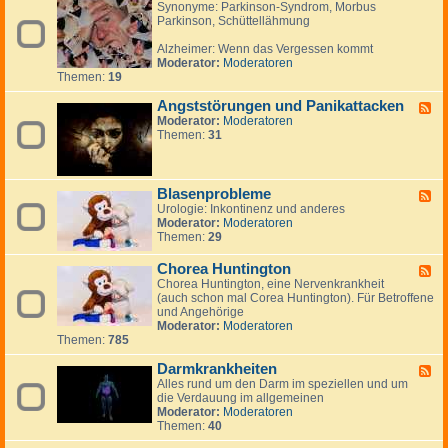
Synonyme: Parkinson-Syndrom, Morbus
e
n
n
e
Parkinson, Schüttellähmung
e
,
e
n
d
B
Alzheimer: Wenn das Vergessen kommt
-
e
Moderator:
Moderatoren
A
r
Themen:
19
l
i
z
c
Angststörungen und Panikattacken
h
h
F
e
t
Moderator:
Moderatoren
e
i
e
Themen:
31
e
m
,
d
e
R
-
r
e
A
,
p
n
Blasenprobleme
F
D
o
g
Urologie: Inkontinenz und anderes
e
e
r
s
Moderator:
Moderatoren
e
m
t
t
Themen:
29
d
e
a
s
-
n
g
t
B
Chorea Huntington
F
z
e
ö
l
Chorea Huntington, eine Nervenkrankheit
e
,
n
r
a
(auch schon mal Corea Huntington). Für Betroffene
e
P
u
s
und Angehörige
d
a
n
e
Moderator:
Moderatoren
-
r
g
n
Themen:
785
C
k
e
p
h
i
n
r
Darmkrankheiten
o
F
n
u
o
r
Alles rund um den Darm im speziellen und um
e
s
n
b
e
die Verdauung im allgemeinen
e
o
d
l
a
Moderator:
Moderatoren
d
n
P
e
H
Themen:
40
-
a
m
u
D
n
e