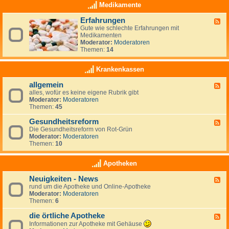
i
z
Medikamente
ä
t
Erfahrungen
F
e
Gute wie schlechte Erfahrungen mit
e
n
Medikamenten
e
D
Moderator:
Moderatoren
d
i
Themen:
14
-
ä
E
t
r
-
Krankenkassen
f
F
a
o
allgemein
F
h
r
alles, wofür es keine eigene Rubrik gibt
e
r
u
Moderator:
Moderatoren
e
u
m
Themen:
45
d
n
-
g
Gesundheitsreform
a
e
F
l
n
Die Gesundheitsreform von Rot-Grün
e
l
Moderator:
Moderatoren
e
g
Themen:
10
d
e
-
m
G
Apotheken
e
e
i
s
Neuigkeiten - News
n
F
u
rund um die Apotheke und Online-Apotheke
e
n
Moderator:
Moderatoren
e
d
Themen:
6
d
h
-
e
die örtliche Apotheke
N
i
F
e
t
e
Informationen zur Apotheke mit Gehäuse