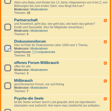
-
i
Alles ums Baby und Kinder bis 12 Jahre; Allgemeines von A bis Z, von
-
A
e
Blähungen bis zum ersten Zahn, was fängt mit A an?
K
p
b
Moderator:
Moderatoren
i
o
t
Themen:
18
n
t
i
d
h
n
Partnerschaft
e
F
e
d
r
und Krankheit, geht das, wie geht das, wie kann das gehen?
e
k
e
&
Erotik und Sexualität. (Nur für Mitglieder einsehbar.)
e
e
n
E
Moderator:
Moderatoren
d
n
T
l
Themen:
5
-
h
t
P
e
e
Diskussionsforum
a
F
r
r
r
Hier ist Platz für Diskussionen über 1000 und 1 Thema.
e
a
n
t
Moderator:
Moderatoren
e
p
n
Unterforum:
Computerecke
d
e
e
Themen:
72
-
u
r
D
t
s
offenes Forum Mißbrauch
i
F
e
c
s
offen für alle
e
n
h
k
Moderator:
Moderatoren
e
a
u
Themen:
3
d
f
s
-
t
s
Mißbrauch
o
F
i
f
geschlossenes Forum, nur auf Antrag
e
o
f
Moderator:
Moderatoren
e
n
e
Themen:
7
d
s
n
-
f
e
Psyche-die Seele
M
F
o
s
i
Ist die Seele schwer durch Last gequält, wird sie irgendwann
e
r
F
ß
überladen und zerbricht. Hier kann man (vielleicht) sie entladen.
e
u
o
b
d
m