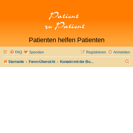
Patienten helfen Patienten
FAQ
Spenden
Registrieren
Anmelden
S
Startseite
Foren-Übersicht
Kontakt mit der Board-Administration aufnehmen
u
c
h
e