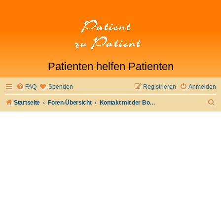
Patienten helfen Patienten
FAQ
Spenden
Registrieren
Anmelden
S
Startseite
Foren-Übersicht
Kontakt mit der Board-Administration aufnehmen
u
c
h
e