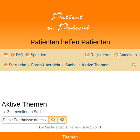
Patienten helfen Patienten
FAQ
Spenden
Registrieren
Anmelden
S
Startseite
Foren-Übersicht
Suche
Aktive Themen
u
c
h
e
Aktive Themen
Zur erweiterten Suche
SUCHE
ERWEITERTE SUCHE
Die Suche ergab 1 Treffer • Seite
1
von
1
Themen