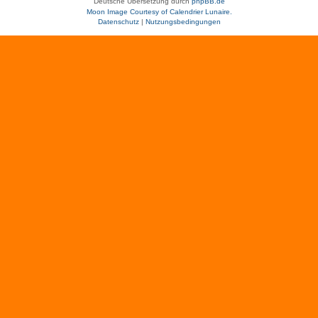
Deutsche Übersetzung durch
phpBB.de
Moon Image Courtesy of Calendrier Lunaire.
Datenschutz
|
Nutzungsbedingungen