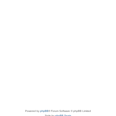
Powered by
phpBB
® Forum Software © phpBB Limited
Style by
phpBB Spain