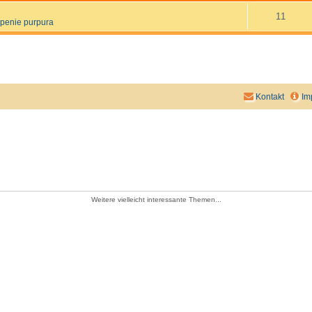
11
penie purpura
Kontakt
Im
Weitere vielleicht interessante Themen...