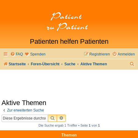
Patienten helfen Patienten
FAQ
Spenden
Registrieren
Anmelden
S
Startseite
Foren-Übersicht
Suche
Aktive Themen
u
c
h
e
Aktive Themen
Zur erweiterten Suche
SUCHE
ERWEITERTE SUCHE
Die Suche ergab 1 Treffer • Seite
1
von
1
Themen