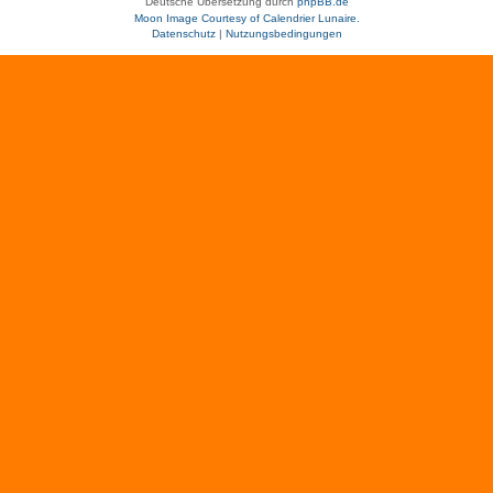
Deutsche Übersetzung durch
phpBB.de
Moon Image Courtesy of Calendrier Lunaire.
Datenschutz
|
Nutzungsbedingungen