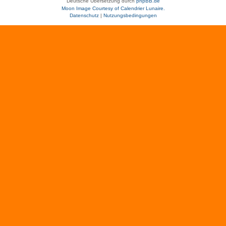
Deutsche Übersetzung durch
phpBB.de
Moon Image Courtesy of Calendrier Lunaire.
Datenschutz
|
Nutzungsbedingungen