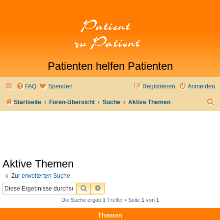
Patienten helfen Patienten
FAQ
Spenden
Registrieren
Anmelden
S
Startseite
Foren-Übersicht
Suche
Aktive Themen
u
c
h
e
Aktive Themen
Zur erweiterten Suche
SUCHE
ERWEITERTE SUCHE
Die Suche ergab 1 Treffer • Seite
1
von
1
Themen