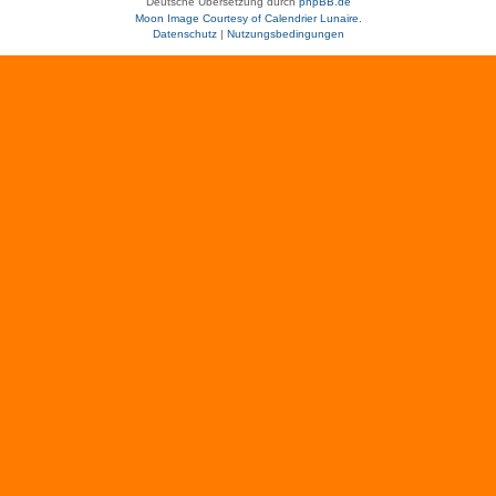
Deutsche Übersetzung durch
phpBB.de
Moon Image Courtesy of Calendrier Lunaire.
Datenschutz
|
Nutzungsbedingungen