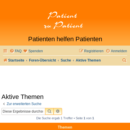
Patienten helfen Patienten
FAQ
Spenden
Registrieren
Anmelden
S
Startseite
Foren-Übersicht
Suche
Aktive Themen
u
c
h
e
Aktive Themen
Zur erweiterten Suche
SUCHE
ERWEITERTE SUCHE
Die Suche ergab 1 Treffer • Seite
1
von
1
Themen