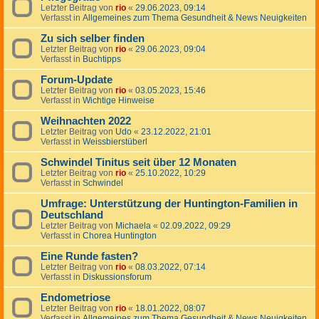
Letzter Beitrag von
rio
«
29.06.2023, 09:14
Verfasst in
Allgemeines zum Thema Gesundheit & News Neuigkeiten
Zu sich selber finden
Letzter Beitrag von
rio
«
29.06.2023, 09:04
Verfasst in
Buchtipps
Forum-Update
Letzter Beitrag von
rio
«
03.05.2023, 15:46
Verfasst in
Wichtige Hinweise
Weihnachten 2022
Letzter Beitrag von
Udo
«
23.12.2022, 21:01
Verfasst in
Weissbierstüberl
Schwindel Tinitus seit über 12 Monaten
Letzter Beitrag von
rio
«
25.10.2022, 10:29
Verfasst in
Schwindel
Umfrage: Unterstützung der Huntington-Familien in
Deutschland
Letzter Beitrag von
Michaela
«
02.09.2022, 09:29
Verfasst in
Chorea Huntington
Eine Runde fasten?
Letzter Beitrag von
rio
«
08.03.2022, 07:14
Verfasst in
Diskussionsforum
Endometriose
Letzter Beitrag von
rio
«
18.01.2022, 08:07
Verfasst in
Allgemeines zum Thema Gesundheit & News Neuigkeiten