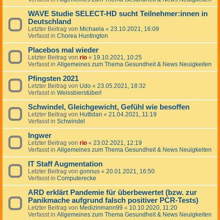
WAVE Studie SELECT-HD sucht Teilnehmer:innen in
Deutschland
Letzter Beitrag von
Michaela
«
23.10.2021, 16:09
Verfasst in
Chorea Huntington
Placebos mal wieder
Letzter Beitrag von
rio
«
19.10.2021, 10:25
Verfasst in
Allgemeines zum Thema Gesundheit & News Neuigkeiten
Pfingsten 2021
Letzter Beitrag von
Udo
«
23.05.2021, 18:32
Verfasst in
Weissbierstüberl
Schwindel, Gleichgewicht, Gefühl wie besoffen
Letzter Beitrag von
Huttidan
«
21.04.2021, 11:19
Verfasst in
Schwindel
Ingwer
Letzter Beitrag von
rio
«
23.02.2021, 12:19
Verfasst in
Allgemeines zum Thema Gesundheit & News Neuigkeiten
IT Staff Augmentation
Letzter Beitrag von
gonnus
«
20.01.2021, 16:50
Verfasst in
Computerecke
ARD erklärt Pandemie für überbewertet (bzw. zur
Panikmache aufgrund falsch positiver PCR-Tests)
Letzter Beitrag von
Medizinmann99
«
10.10.2020, 11:20
Verfasst in
Allgemeines zum Thema Gesundheit & News Neuigkeiten