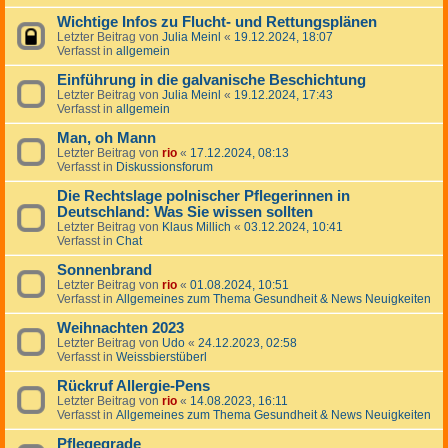
Wichtige Infos zu Flucht- und Rettungsplänen
Letzter Beitrag von
Julia Meinl
«
19.12.2024, 18:07
Verfasst in
allgemein
Einführung in die galvanische Beschichtung
Letzter Beitrag von
Julia Meinl
«
19.12.2024, 17:43
Verfasst in
allgemein
Man, oh Mann
Letzter Beitrag von
rio
«
17.12.2024, 08:13
Verfasst in
Diskussionsforum
Die Rechtslage polnischer Pflegerinnen in
Deutschland: Was Sie wissen sollten
Letzter Beitrag von
Klaus Millich
«
03.12.2024, 10:41
Verfasst in
Chat
Sonnenbrand
Letzter Beitrag von
rio
«
01.08.2024, 10:51
Verfasst in
Allgemeines zum Thema Gesundheit & News Neuigkeiten
Weihnachten 2023
Letzter Beitrag von
Udo
«
24.12.2023, 02:58
Verfasst in
Weissbierstüberl
Rückruf Allergie-Pens
Letzter Beitrag von
rio
«
14.08.2023, 16:11
Verfasst in
Allgemeines zum Thema Gesundheit & News Neuigkeiten
Pflegegrade