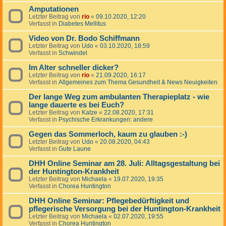
Amputationen
Letzter Beitrag von
rio
«
09.10.2020, 12:20
Verfasst in
Diabetes Mellitus
Video von Dr. Bodo Schiffmann
Letzter Beitrag von
Udo
«
03.10.2020, 18:59
Verfasst in
Schwindel
Im Alter schneller dicker?
Letzter Beitrag von
rio
«
21.09.2020, 16:17
Verfasst in
Allgemeines zum Thema Gesundheit & News Neuigkeiten
Der lange Weg zum ambulanten Therapieplatz - wie
lange dauerte es bei Euch?
Letzter Beitrag von
Katze
«
22.08.2020, 17:31
Verfasst in
Psychische Erkrankungen: andere
Gegen das Sommerloch, kaum zu glauben :-)
Letzter Beitrag von
Udo
«
20.08.2020, 04:43
Verfasst in
Gute Laune
DHH Online Seminar am 28. Juli: Alltagsgestaltung bei
der Huntington-Krankheit
Letzter Beitrag von
Michaela
«
19.07.2020, 19:35
Verfasst in
Chorea Huntington
DHH Online Seminar: Pflegebedürftigkeit und
pflegerische Versorgung bei der Huntington-Krankheit
Letzter Beitrag von
Michaela
«
02.07.2020, 19:55
Verfasst in
Chorea Huntington