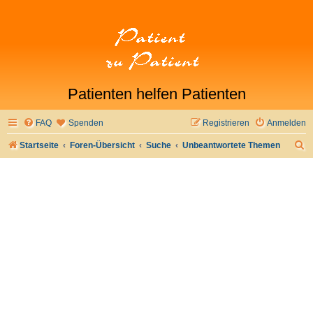
Patienten helfen Patienten
FAQ
Spenden
Registrieren
Anmelden
S
Startseite
Foren-Übersicht
Suche
Unbeantwortete Themen
u
c
h
e