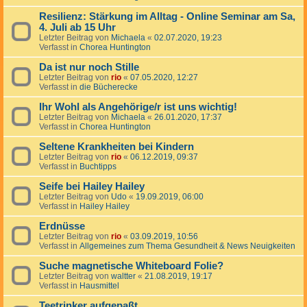
Resilienz: Stärkung im Alltag - Online Seminar am Sa,
4. Juli ab 15 Uhr
Letzter Beitrag von
Michaela
«
02.07.2020, 19:23
Verfasst in
Chorea Huntington
Da ist nur noch Stille
Letzter Beitrag von
rio
«
07.05.2020, 12:27
Verfasst in
die Bücherecke
Ihr Wohl als Angehörige/r ist uns wichtig!
Letzter Beitrag von
Michaela
«
26.01.2020, 17:37
Verfasst in
Chorea Huntington
Seltene Krankheiten bei Kindern
Letzter Beitrag von
rio
«
06.12.2019, 09:37
Verfasst in
Buchtipps
Seife bei Hailey Hailey
Letzter Beitrag von
Udo
«
19.09.2019, 06:00
Verfasst in
Hailey Hailey
Erdnüsse
Letzter Beitrag von
rio
«
03.09.2019, 10:56
Verfasst in
Allgemeines zum Thema Gesundheit & News Neuigkeiten
Suche magnetische Whiteboard Folie?
Letzter Beitrag von
waltter
«
21.08.2019, 19:17
Verfasst in
Hausmittel
Teetrinker aufgepaßt