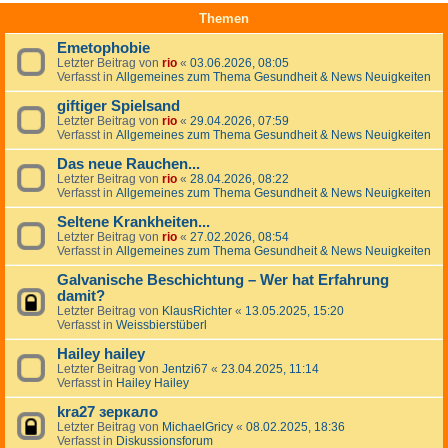
Themen
Emetophobie
Letzter Beitrag von
rio
«
03.06.2026, 08:05
Verfasst in
Allgemeines zum Thema Gesundheit & News Neuigkeiten
giftiger Spielsand
Letzter Beitrag von
rio
«
29.04.2026, 07:59
Verfasst in
Allgemeines zum Thema Gesundheit & News Neuigkeiten
Das neue Rauchen...
Letzter Beitrag von
rio
«
28.04.2026, 08:22
Verfasst in
Allgemeines zum Thema Gesundheit & News Neuigkeiten
Seltene Krankheiten...
Letzter Beitrag von
rio
«
27.02.2026, 08:54
Verfasst in
Allgemeines zum Thema Gesundheit & News Neuigkeiten
Galvanische Beschichtung – Wer hat Erfahrung
damit?
Letzter Beitrag von
KlausRichter
«
13.05.2025, 15:20
Verfasst in
Weissbierstüberl
Hailey hailey
Letzter Beitrag von
Jentzi67
«
23.04.2025, 11:14
Verfasst in
Hailey Hailey
kra27 зеркало
Letzter Beitrag von
MichaelGricy
«
08.02.2025, 18:36
Verfasst in
Diskussionsforum