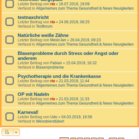
Letzter Beitrag von
rio
«
16.07.2019, 19:09
Verfasst in
Allgemeines zum Thema Gesundheit & News Neuigkeiten
testnaxchricht
Letzter Beitrag von
rio
«
24.06.2019, 08:25
Verfasst in
Testforum
Natürliche weiße Zähne
Letzter Beitrag von
MeierJan
«
26.04.2019, 09:23
Verfasst in
Allgemeines zum Thema Gesundheit & News Neuigkeiten
Blasenprobleme durch Stress oder Angst oder
anderem
Letzter Beitrag von
Fabian
«
15.04.2019, 16:32
Verfasst in
Blasenprobleme
Psychotherapie und die Krankenkasse
Letzter Beitrag von
rio
«
21.03.2019, 11:44
Verfasst in
Allgemeines zum Thema Gesundheit & News Neuigkeiten
OP mit Nadeln
Letzter Beitrag von
rio
«
21.03.2019, 11:33
Verfasst in
Allgemeines zum Thema Gesundheit & News Neuigkeiten
Karneval!
Letzter Beitrag von
Udo
«
04.03.2019, 16:58
Verfasst in
Weissbierstüberl