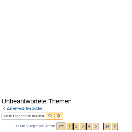
Unbeantwortete Themen
Zur erweiterten Suche
SUCHE
ERWEITERTE SUCHE
SEITE
1
VON
14
1
2
3
4
5
14
Die Suche ergab 698 Treffer
NÄCHS
…