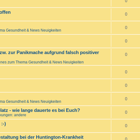
0
l
offen
0
0
ma Gesundheit & News Neuigkeiten
0
zw. zur Panikmache aufgrund falsch positiver
0
ines zum Thema Gesundheit & News Neuigkeiten
0
0
0
ma Gesundheit & News Neuigkeiten
tz - wie lange dauerte es bei Euch?
0
kungen: andere
:-)
0
estaltung bei der Huntington-Krankheit
0