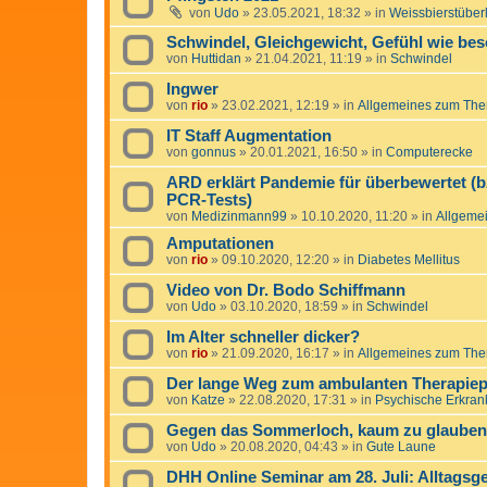
von
Udo
»
23.05.2021, 18:32
» in
Weissbierstüber
Schwindel, Gleichgewicht, Gefühl wie bes
von
Huttidan
»
21.04.2021, 11:19
» in
Schwindel
Ingwer
von
rio
»
23.02.2021, 12:19
» in
Allgemeines zum The
IT Staff Augmentation
von
gonnus
»
20.01.2021, 16:50
» in
Computerecke
ARD erklärt Pandemie für überbewertet (b
PCR-Tests)
von
Medizinmann99
»
10.10.2020, 11:20
» in
Allgeme
Amputationen
von
rio
»
09.10.2020, 12:20
» in
Diabetes Mellitus
Video von Dr. Bodo Schiffmann
von
Udo
»
03.10.2020, 18:59
» in
Schwindel
Im Alter schneller dicker?
von
rio
»
21.09.2020, 16:17
» in
Allgemeines zum The
Der lange Weg zum ambulanten Therapiepla
von
Katze
»
22.08.2020, 17:31
» in
Psychische Erkran
Gegen das Sommerloch, kaum zu glauben 
von
Udo
»
20.08.2020, 04:43
» in
Gute Laune
DHH Online Seminar am 28. Juli: Alltagsg