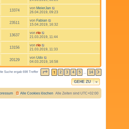
von
MeierJan
13374
26.04.2019, 09:23
von
Fabian
23511
15.04.2019, 16:32
von
rio
13637
21.03.2019, 11:44
von
rio
13156
21.03.2019, 11:33
von
Udo
20129
04.03.2019, 16:58
SEITE
1
VON
14
1
2
3
4
5
14
Die Suche ergab 698 Treffer
NÄCHSTE
…
GEHE ZU
pressum
Alle Cookies löschen
Alle Zeiten sind
UTC+02:00