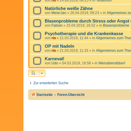
von
rio
»
24.06.2019, 08:25
» in
Testforum
Natürliche weiße Zähne
von
MeierJan
»
26.04.2019, 09:23
» in
Allgemeines z
Blasenprobleme durch Stress oder Angst
von
Fabian
»
15.04.2019, 16:32
» in
Blasenprobleme
Psychotherapie und die Krankenkasse
von
rio
»
21.03.2019, 11:44
» in
Allgemeines zum The
OP mit Nadeln
von
rio
»
21.03.2019, 11:33
» in
Allgemeines zum The
Karneval!
von
Udo
»
04.03.2019, 16:58
» in
Weissbierstüberl
Zur erweiterten Suche
Startseite
Foren-Übersicht