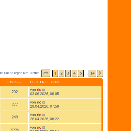
SEITE
1
VON
14
1
2
3
4
5
14
Die Suche ergab 698 Treffer
NÄCHSTE
…
ZUGRIFFE
LETZTER BEITRAG
von
rio
292
03.06.2026, 08:05
von
rio
277
29.04.2026, 07:59
von
rio
248
28.04.2026, 08:22
von
rio
3995