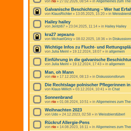
von
rio
»
27.02.2026, 08:54
» in
Allgemeines zum The
Galvanische Beschichtung – Wer hat Erfa
von
KlausRichter
»
13.05.2025, 15:20
» in
Weissbierst
Hailey hailey
von
Jentzi67
»
23.04.2025, 11:14
» in
Hailey Hailey
kra27 зеркало
von
MichaelGricy
»
08.02.2025, 18:36
» in
Diskussion
Wichtige Infos zu Flucht- und Rettungspl
von
Julia Meinl
»
19.12.2024, 18:07
» in
allgemein
Einführung in die galvanische Beschichtu
von
Julia Meinl
»
19.12.2024, 17:43
» in
allgemein
Man, oh Mann
von
rio
»
17.12.2024, 08:13
» in
Diskussionsforum
Die Rechtslage polnischer Pflegerinnen in
von
Klaus Millich
»
03.12.2024, 10:41
» in
Chat
Sonnenbrand
von
rio
»
01.08.2024, 10:51
» in
Allgemeines zum The
Weihnachten 2023
von
Udo
»
24.12.2023, 02:58
» in
Weissbierstüberl
Rückruf Allergie-Pens
von
rio
»
14.08.2023, 16:11
» in
Allgemeines zum The