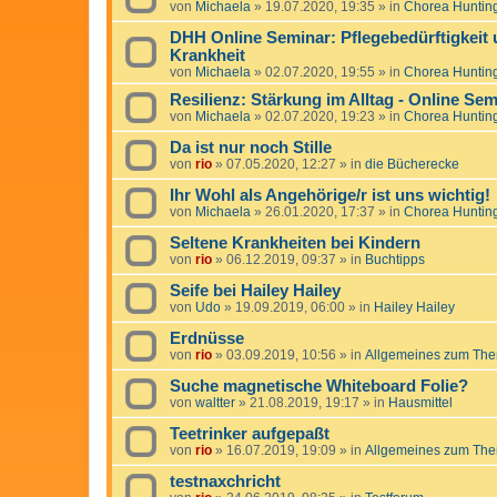
von
Michaela
»
19.07.2020, 19:35
» in
Chorea Huntin
DHH Online Seminar: Pflegebedürftigkeit 
Krankheit
von
Michaela
»
02.07.2020, 19:55
» in
Chorea Huntin
Resilienz: Stärkung im Alltag - Online Sem
von
Michaela
»
02.07.2020, 19:23
» in
Chorea Huntin
Da ist nur noch Stille
von
rio
»
07.05.2020, 12:27
» in
die Bücherecke
Ihr Wohl als Angehörige/r ist uns wichtig!
von
Michaela
»
26.01.2020, 17:37
» in
Chorea Huntin
Seltene Krankheiten bei Kindern
von
rio
»
06.12.2019, 09:37
» in
Buchtipps
Seife bei Hailey Hailey
von
Udo
»
19.09.2019, 06:00
» in
Hailey Hailey
Erdnüsse
von
rio
»
03.09.2019, 10:56
» in
Allgemeines zum The
Suche magnetische Whiteboard Folie?
von
waltter
»
21.08.2019, 19:17
» in
Hausmittel
Teetrinker aufgepaßt
von
rio
»
16.07.2019, 19:09
» in
Allgemeines zum The
testnaxchricht