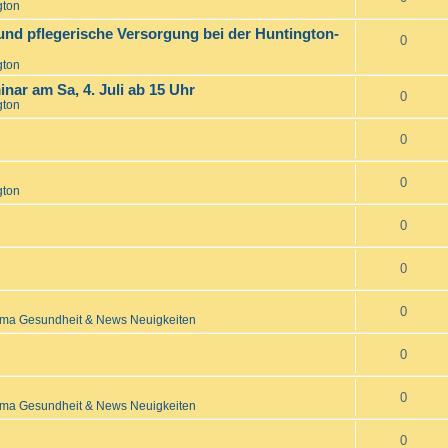
gton
und pflegerische Versorgung bei der Huntington-
0
gton
inar am Sa, 4. Juli ab 15 Uhr
0
gton
0
0
gton
0
0
0
ma Gesundheit & News Neuigkeiten
0
0
ma Gesundheit & News Neuigkeiten
0