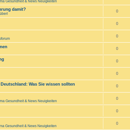
ma Gesundheit & News Neuigkeiten
hrung damit?
0
überl
0
0
sforum
änen
0
ng
0
0
 Deutschland: Was Sie wissen sollten
0
0
ma Gesundheit & News Neuigkeiten
0
0
ma Gesundheit & News Neuigkeiten