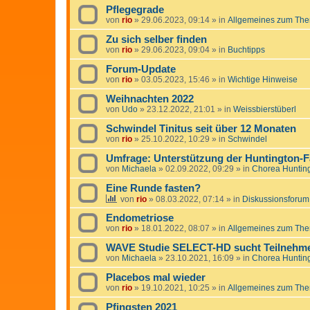
Pflegegrade
von
rio
»
29.06.2023, 09:14
» in
Allgemeines zum The
Zu sich selber finden
von
rio
»
29.06.2023, 09:04
» in
Buchtipps
Forum-Update
von
rio
»
03.05.2023, 15:46
» in
Wichtige Hinweise
Weihnachten 2022
von
Udo
»
23.12.2022, 21:01
» in
Weissbierstüberl
Schwindel Tinitus seit über 12 Monaten
von
rio
»
25.10.2022, 10:29
» in
Schwindel
Umfrage: Unterstützung der Huntington-F
von
Michaela
»
02.09.2022, 09:29
» in
Chorea Huntin
Eine Runde fasten?
von
rio
»
08.03.2022, 07:14
» in
Diskussionsforum
Endometriose
von
rio
»
18.01.2022, 08:07
» in
Allgemeines zum The
WAVE Studie SELECT-HD sucht Teilnehmer
von
Michaela
»
23.10.2021, 16:09
» in
Chorea Huntin
Placebos mal wieder
von
rio
»
19.10.2021, 10:25
» in
Allgemeines zum The
Pfingsten 2021