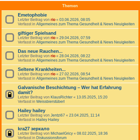
Themen
Emetophobie
Letzter Beitrag von
rio
«
03.06.2026, 08:05
Verfasst in
Allgemeines zum Thema Gesundheit & News Neuigkeiten
giftiger Spielsand
Letzter Beitrag von
rio
«
29.04.2026, 07:59
Verfasst in
Allgemeines zum Thema Gesundheit & News Neuigkeiten
Das neue Rauchen...
Letzter Beitrag von
rio
«
28.04.2026, 08:22
Verfasst in
Allgemeines zum Thema Gesundheit & News Neuigkeiten
Seltene Krankheiten...
Letzter Beitrag von
rio
«
27.02.2026, 08:54
Verfasst in
Allgemeines zum Thema Gesundheit & News Neuigkeiten
Galvanische Beschichtung – Wer hat Erfahrung
damit?
Letzter Beitrag von
KlausRichter
«
13.05.2025, 15:20
Verfasst in
Weissbierstüberl
Hailey hailey
Letzter Beitrag von
Jentzi67
«
23.04.2025, 11:14
Verfasst in
Hailey Hailey
kra27 зеркало
Letzter Beitrag von
MichaelGricy
«
08.02.2025, 18:36
Verfasst in
Diskussionsforum