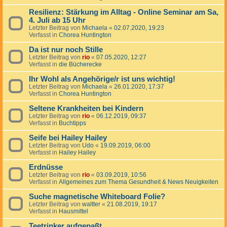
Resilienz: Stärkung im Alltag - Online Seminar am Sa,
4. Juli ab 15 Uhr
Letzter Beitrag von
Michaela
«
02.07.2020, 19:23
Verfasst in
Chorea Huntington
Da ist nur noch Stille
Letzter Beitrag von
rio
«
07.05.2020, 12:27
Verfasst in
die Bücherecke
Ihr Wohl als Angehörige/r ist uns wichtig!
Letzter Beitrag von
Michaela
«
26.01.2020, 17:37
Verfasst in
Chorea Huntington
Seltene Krankheiten bei Kindern
Letzter Beitrag von
rio
«
06.12.2019, 09:37
Verfasst in
Buchtipps
Seife bei Hailey Hailey
Letzter Beitrag von
Udo
«
19.09.2019, 06:00
Verfasst in
Hailey Hailey
Erdnüsse
Letzter Beitrag von
rio
«
03.09.2019, 10:56
Verfasst in
Allgemeines zum Thema Gesundheit & News Neuigkeiten
Suche magnetische Whiteboard Folie?
Letzter Beitrag von
waltter
«
21.08.2019, 19:17
Verfasst in
Hausmittel
Teetrinker aufgepaßt