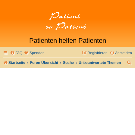
Patienten helfen Patienten
FAQ
Spenden
Registrieren
Anmelden
S
Startseite
Foren-Übersicht
Suche
Unbeantwortete Themen
u
c
h
e