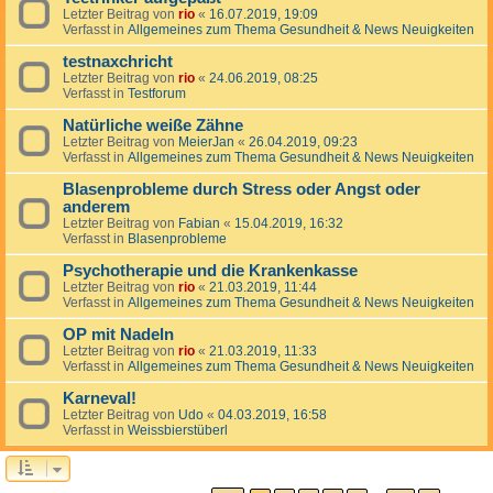
Letzter Beitrag von
rio
«
16.07.2019, 19:09
Verfasst in
Allgemeines zum Thema Gesundheit & News Neuigkeiten
testnaxchricht
Letzter Beitrag von
rio
«
24.06.2019, 08:25
Verfasst in
Testforum
Natürliche weiße Zähne
Letzter Beitrag von
MeierJan
«
26.04.2019, 09:23
Verfasst in
Allgemeines zum Thema Gesundheit & News Neuigkeiten
Blasenprobleme durch Stress oder Angst oder
anderem
Letzter Beitrag von
Fabian
«
15.04.2019, 16:32
Verfasst in
Blasenprobleme
Psychotherapie und die Krankenkasse
Letzter Beitrag von
rio
«
21.03.2019, 11:44
Verfasst in
Allgemeines zum Thema Gesundheit & News Neuigkeiten
OP mit Nadeln
Letzter Beitrag von
rio
«
21.03.2019, 11:33
Verfasst in
Allgemeines zum Thema Gesundheit & News Neuigkeiten
Karneval!
Letzter Beitrag von
Udo
«
04.03.2019, 16:58
Verfasst in
Weissbierstüberl