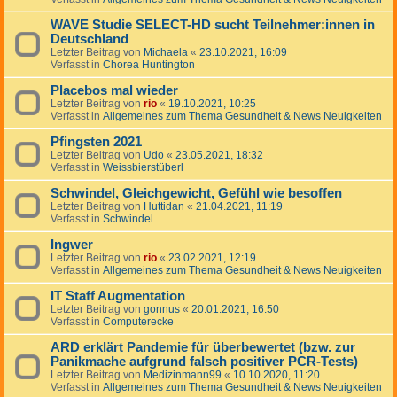
WAVE Studie SELECT-HD sucht Teilnehmer:innen in
Deutschland
Letzter Beitrag von
Michaela
«
23.10.2021, 16:09
Verfasst in
Chorea Huntington
Placebos mal wieder
Letzter Beitrag von
rio
«
19.10.2021, 10:25
Verfasst in
Allgemeines zum Thema Gesundheit & News Neuigkeiten
Pfingsten 2021
Letzter Beitrag von
Udo
«
23.05.2021, 18:32
Verfasst in
Weissbierstüberl
Schwindel, Gleichgewicht, Gefühl wie besoffen
Letzter Beitrag von
Huttidan
«
21.04.2021, 11:19
Verfasst in
Schwindel
Ingwer
Letzter Beitrag von
rio
«
23.02.2021, 12:19
Verfasst in
Allgemeines zum Thema Gesundheit & News Neuigkeiten
IT Staff Augmentation
Letzter Beitrag von
gonnus
«
20.01.2021, 16:50
Verfasst in
Computerecke
ARD erklärt Pandemie für überbewertet (bzw. zur
Panikmache aufgrund falsch positiver PCR-Tests)
Letzter Beitrag von
Medizinmann99
«
10.10.2020, 11:20
Verfasst in
Allgemeines zum Thema Gesundheit & News Neuigkeiten