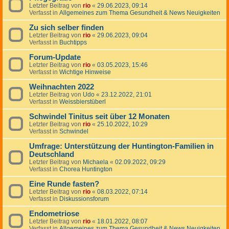
Letzter Beitrag von
rio
«
29.06.2023, 09:14
Verfasst in
Allgemeines zum Thema Gesundheit & News Neuigkeiten
Zu sich selber finden
Letzter Beitrag von
rio
«
29.06.2023, 09:04
Verfasst in
Buchtipps
Forum-Update
Letzter Beitrag von
rio
«
03.05.2023, 15:46
Verfasst in
Wichtige Hinweise
Weihnachten 2022
Letzter Beitrag von
Udo
«
23.12.2022, 21:01
Verfasst in
Weissbierstüberl
Schwindel Tinitus seit über 12 Monaten
Letzter Beitrag von
rio
«
25.10.2022, 10:29
Verfasst in
Schwindel
Umfrage: Unterstützung der Huntington-Familien in
Deutschland
Letzter Beitrag von
Michaela
«
02.09.2022, 09:29
Verfasst in
Chorea Huntington
Eine Runde fasten?
Letzter Beitrag von
rio
«
08.03.2022, 07:14
Verfasst in
Diskussionsforum
Endometriose
Letzter Beitrag von
rio
«
18.01.2022, 08:07
Verfasst in
Allgemeines zum Thema Gesundheit & News Neuigkeiten