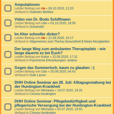
Amputationen
Letzter Beitrag von
rio
«
09.10.2020, 12:20
Verfasst in
Diabetes Mellitus
Video von Dr. Bodo Schiffmann
Letzter Beitrag von
Udo
«
03.10.2020, 18:59
Verfasst in
Schwindel
Im Alter schneller dicker?
Letzter Beitrag von
rio
«
21.09.2020, 16:17
Verfasst in
Allgemeines zum Thema Gesundheit & News Neuigkeiten
Der lange Weg zum ambulanten Therapieplatz - wie
lange dauerte es bei Euch?
Letzter Beitrag von
Katze
«
22.08.2020, 17:31
Verfasst in
Psychische Erkrankungen: andere
Gegen das Sommerloch, kaum zu glauben :-)
Letzter Beitrag von
Udo
«
20.08.2020, 04:43
Verfasst in
Gute Laune
DHH Online Seminar am 28. Juli: Alltagsgestaltung bei
der Huntington-Krankheit
Letzter Beitrag von
Michaela
«
19.07.2020, 19:35
Verfasst in
Chorea Huntington
DHH Online Seminar: Pflegebedürftigkeit und
pflegerische Versorgung bei der Huntington-Krankheit
Letzter Beitrag von
Michaela
«
02.07.2020, 19:55
Verfasst in
Chorea Huntington