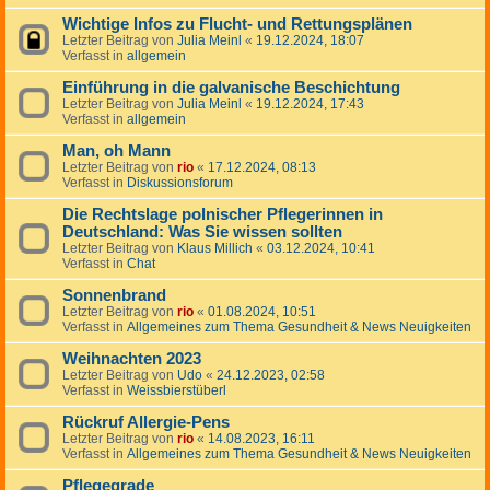
Wichtige Infos zu Flucht- und Rettungsplänen
Letzter Beitrag von
Julia Meinl
«
19.12.2024, 18:07
Verfasst in
allgemein
Einführung in die galvanische Beschichtung
Letzter Beitrag von
Julia Meinl
«
19.12.2024, 17:43
Verfasst in
allgemein
Man, oh Mann
Letzter Beitrag von
rio
«
17.12.2024, 08:13
Verfasst in
Diskussionsforum
Die Rechtslage polnischer Pflegerinnen in
Deutschland: Was Sie wissen sollten
Letzter Beitrag von
Klaus Millich
«
03.12.2024, 10:41
Verfasst in
Chat
Sonnenbrand
Letzter Beitrag von
rio
«
01.08.2024, 10:51
Verfasst in
Allgemeines zum Thema Gesundheit & News Neuigkeiten
Weihnachten 2023
Letzter Beitrag von
Udo
«
24.12.2023, 02:58
Verfasst in
Weissbierstüberl
Rückruf Allergie-Pens
Letzter Beitrag von
rio
«
14.08.2023, 16:11
Verfasst in
Allgemeines zum Thema Gesundheit & News Neuigkeiten
Pflegegrade