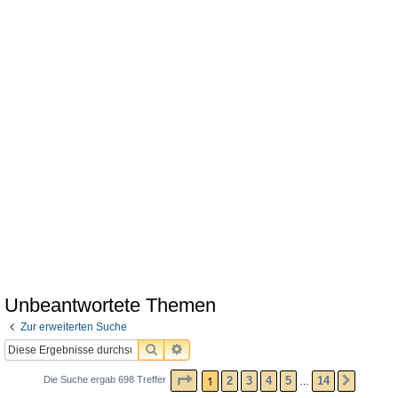
Unbeantwortete Themen
Zur erweiterten Suche
SUCHE
ERWEITERTE SUCHE
SEITE
1
VON
14
1
2
3
4
5
14
Die Suche ergab 698 Treffer
NÄCHS
…