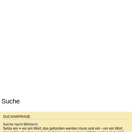
Suche
SUCHANFRAGE
Suche nach Wörtern:
Setze ein
+
vor ein Wort, das gefunden werden muss und ein
-
vor ein Wort,