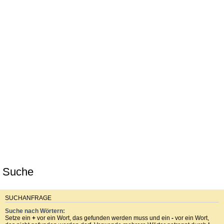
Suche
SUCHANFRAGE
Suche nach Wörtern:
Setze ein
+
vor ein Wort, das gefunden werden muss und ein
-
vor ein Wort,