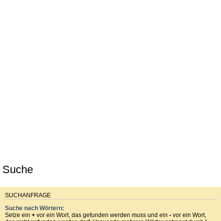
Suche
SUCHANFRAGE
Suche nach Wörtern:
Setze ein
+
vor ein Wort, das gefunden werden muss und ein
-
vor ein Wort,