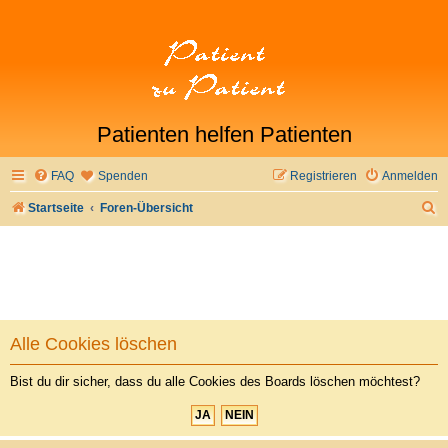
Patienten helfen Patienten
FAQ
Spenden
Registrieren
Anmelden
S
Startseite
Foren-Übersicht
u
c
h
e
Alle Cookies löschen
Bist du dir sicher, dass du alle Cookies des Boards löschen möchtest?