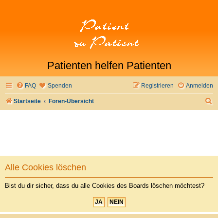
Patienten helfen Patienten
FAQ
Spenden
Registrieren
Anmelden
S
Startseite
Foren-Übersicht
u
c
h
e
Alle Cookies löschen
Bist du dir sicher, dass du alle Cookies des Boards löschen möchtest?