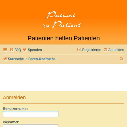
Patienten helfen Patienten
FAQ
Spenden
Registrieren
Anmelden
S
Startseite
Foren-Übersicht
u
c
h
e
Anmelden
Benutzername:
Passwort: