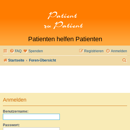
Patienten helfen Patienten
FAQ
Spenden
Registrieren
Anmelden
S
Startseite
Foren-Übersicht
u
c
h
e
Anmelden
Benutzername:
Passwort: