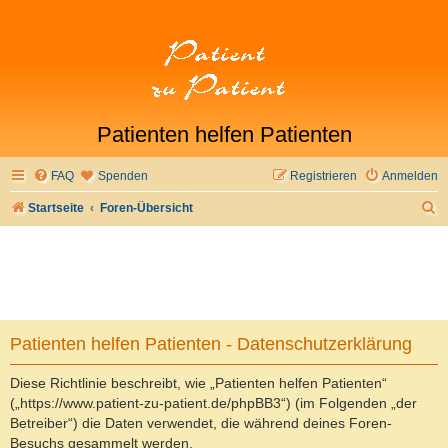
Patienten helfen Patienten
FAQ
Spenden
Registrieren
Anmelden
S
Startseite
Foren-Übersicht
u
c
h
e
Patienten helfen Patienten - Datenschutzerklärung
Diese Richtlinie beschreibt, wie „Patienten helfen Patienten“
(„https://www.patient-zu-patient.de/phpBB3“) (im Folgenden „der
Betreiber“) die Daten verwendet, die während deines Foren-
Besuchs gesammelt werden.