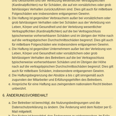
und Gesundheit und der Verletzung wesentlicher Vertragspflichten
(Kardinalpflichten) nur für Schäden, die auf ein vorsätzliches oder grob
fahrlässiges Verhalten zurückzuführen sind. Dies gilt auch für mittelbare
Folgeschäden wie insbesondere entgangenen Gewinn.
Die Haftung ist gegenüber Verbrauchern außer bei vorsätzlichem oder
grob fahrlässigem Verhalten oder bei Schäden aus der Verletzung von
Leben, Körper und Gesundheit und der Verletzung wesentlicher
Vertragspflichten (Kardinalpflichten) auf die bei Vertragsschluss
typischerweise vorhersehbaren Schäden und im übrigen der Höhe nach
auf die vertragstypischen Durchschnittsschäden begrenzt. Dies gilt auch
für mittelbare Folgeschäden wie insbesondere entgangenen Gewinn.
Die Haftung ist gegenüber Unternehmern außer bei der Verletzung von
Leben, Körper und Gesundheit oder vorsätzlichem oder grob
fahrlässigem Verhalten des Betreibers auf die bei Vertragsschluss
typischerweise vorhersehbaren Schäden und im Übrigen der Höhe
nach auf die vertragstypischen Durchschnittsschäden begrenzt. Dies gilt
auch für mittelbare Schäden, insbesondere entgangenen Gewinn.
Die Haftungsbegrenzung der Absätze a bis c gilt sinngemäß auch
zugunsten der Mitarbeiter und Erfüllungsgehilfen des Betreibers.
Ansprüche für eine Haftung aus zwingendem nationalem Recht bleiben
unberührt.
6. ÄNDERUNGSVORBEHALT
Der Betreiber ist berechtigt, die Nutzungsbedingungen und die
Datenschutzerklärung zu ändern. Die Änderung wird dem Nutzer per E-
Mail mitgeteilt.
Der Nutzer ist berechtigt, den Änderungen zu widersprechen. Im Falle