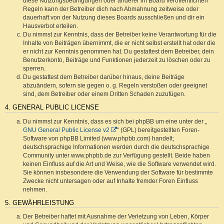
diese Nutzungsbedingungen oder anderer im Board veröffentlichten
Regeln kann der Betreiber dich nach Abmahnung zeitweise oder
dauerhaft von der Nutzung dieses Boards ausschließen und dir ein
Hausverbot erteilen.
Du nimmst zur Kenntnis, dass der Betreiber keine Verantwortung für die
Inhalte von Beiträgen übernimmt, die er nicht selbst erstellt hat oder die
er nicht zur Kenntnis genommen hat. Du gestattest dem Betreiber, dein
Benutzerkonto, Beiträge und Funktionen jederzeit zu löschen oder zu
sperren.
Du gestattest dem Betreiber darüber hinaus, deine Beiträge
abzuändern, sofern sie gegen o. g. Regeln verstoßen oder geeignet
sind, dem Betreiber oder einem Dritten Schaden zuzufügen.
4. GENERAL PUBLIC LICENSE
Du nimmst zur Kenntnis, dass es sich bei phpBB um eine unter der „
GNU General Public License v2
“ (GPL) bereitgestellten Foren-
Software von phpBB Limited (www.phpbb.com) handelt;
deutschsprachige Informationen werden durch die deutschsprachige
Community unter www.phpbb.de zur Verfügung gestellt. Beide haben
keinen Einfluss auf die Art und Weise, wie die Software verwendet wird.
Sie können insbesondere die Verwendung der Software für bestimmte
Zwecke nicht untersagen oder auf Inhalte fremder Foren Einfluss
nehmen.
5. GEWÄHRLEISTUNG
Der Betreiber haftet mit Ausnahme der Verletzung von Leben, Körper