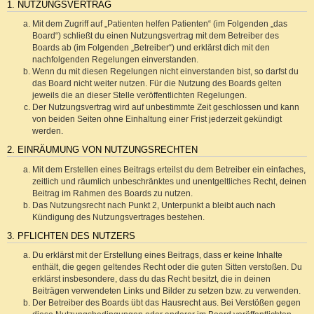
1. NUTZUNGSVERTRAG
Mit dem Zugriff auf „Patienten helfen Patienten“ (im Folgenden „das
Board“) schließt du einen Nutzungsvertrag mit dem Betreiber des
Boards ab (im Folgenden „Betreiber“) und erklärst dich mit den
nachfolgenden Regelungen einverstanden.
Wenn du mit diesen Regelungen nicht einverstanden bist, so darfst du
das Board nicht weiter nutzen. Für die Nutzung des Boards gelten
jeweils die an dieser Stelle veröffentlichten Regelungen.
Der Nutzungsvertrag wird auf unbestimmte Zeit geschlossen und kann
von beiden Seiten ohne Einhaltung einer Frist jederzeit gekündigt
werden.
2. EINRÄUMUNG VON NUTZUNGSRECHTEN
Mit dem Erstellen eines Beitrags erteilst du dem Betreiber ein einfaches,
zeitlich und räumlich unbeschränktes und unentgeltliches Recht, deinen
Beitrag im Rahmen des Boards zu nutzen.
Das Nutzungsrecht nach Punkt 2, Unterpunkt a bleibt auch nach
Kündigung des Nutzungsvertrages bestehen.
3. PFLICHTEN DES NUTZERS
Du erklärst mit der Erstellung eines Beitrags, dass er keine Inhalte
enthält, die gegen geltendes Recht oder die guten Sitten verstoßen. Du
erklärst insbesondere, dass du das Recht besitzt, die in deinen
Beiträgen verwendeten Links und Bilder zu setzen bzw. zu verwenden.
Der Betreiber des Boards übt das Hausrecht aus. Bei Verstößen gegen