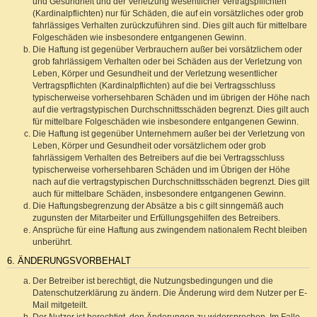
und Gesundheit und der Verletzung wesentlicher Vertragspflichten
(Kardinalpflichten) nur für Schäden, die auf ein vorsätzliches oder grob
fahrlässiges Verhalten zurückzuführen sind. Dies gilt auch für mittelbare
Folgeschäden wie insbesondere entgangenen Gewinn.
Die Haftung ist gegenüber Verbrauchern außer bei vorsätzlichem oder
grob fahrlässigem Verhalten oder bei Schäden aus der Verletzung von
Leben, Körper und Gesundheit und der Verletzung wesentlicher
Vertragspflichten (Kardinalpflichten) auf die bei Vertragsschluss
typischerweise vorhersehbaren Schäden und im übrigen der Höhe nach
auf die vertragstypischen Durchschnittsschäden begrenzt. Dies gilt auch
für mittelbare Folgeschäden wie insbesondere entgangenen Gewinn.
Die Haftung ist gegenüber Unternehmern außer bei der Verletzung von
Leben, Körper und Gesundheit oder vorsätzlichem oder grob
fahrlässigem Verhalten des Betreibers auf die bei Vertragsschluss
typischerweise vorhersehbaren Schäden und im Übrigen der Höhe
nach auf die vertragstypischen Durchschnittsschäden begrenzt. Dies gilt
auch für mittelbare Schäden, insbesondere entgangenen Gewinn.
Die Haftungsbegrenzung der Absätze a bis c gilt sinngemäß auch
zugunsten der Mitarbeiter und Erfüllungsgehilfen des Betreibers.
Ansprüche für eine Haftung aus zwingendem nationalem Recht bleiben
unberührt.
6. ÄNDERUNGSVORBEHALT
Der Betreiber ist berechtigt, die Nutzungsbedingungen und die
Datenschutzerklärung zu ändern. Die Änderung wird dem Nutzer per E-
Mail mitgeteilt.
Der Nutzer ist berechtigt, den Änderungen zu widersprechen. Im Falle