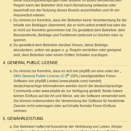
diese Nutzungsbedingungen oder anderer im Board veröffentlichten
Regeln kann der Betreiber dich nach Abmahnung zeitweise oder
dauerhaft von der Nutzung dieses Boards ausschließen und dir ein
Hausverbot erteilen.
Du nimmst zur Kenntnis, dass der Betreiber keine Verantwortung für die
Inhalte von Beiträgen übernimmt, die er nicht selbst erstellt hat oder die
er nicht zur Kenntnis genommen hat. Du gestattest dem Betreiber, dein
Benutzerkonto, Beiträge und Funktionen jederzeit zu löschen oder zu
sperren.
Du gestattest dem Betreiber darüber hinaus, deine Beiträge
abzuändern, sofern sie gegen o. g. Regeln verstoßen oder geeignet
sind, dem Betreiber oder einem Dritten Schaden zuzufügen.
4. GENERAL PUBLIC LICENSE
Du nimmst zur Kenntnis, dass es sich bei phpBB um eine unter der „
GNU General Public License v2
“ (GPL) bereitgestellten Foren-
Software von phpBB Limited (www.phpbb.com) handelt;
deutschsprachige Informationen werden durch die deutschsprachige
Community unter www.phpbb.de zur Verfügung gestellt. Beide haben
keinen Einfluss auf die Art und Weise, wie die Software verwendet wird.
Sie können insbesondere die Verwendung der Software für bestimmte
Zwecke nicht untersagen oder auf Inhalte fremder Foren Einfluss
nehmen.
5. GEWÄHRLEISTUNG
Der Betreiber haftet mit Ausnahme der Verletzung von Leben, Körper