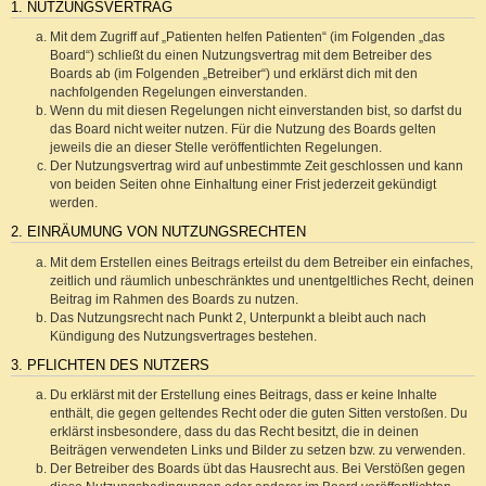
1. NUTZUNGSVERTRAG
Mit dem Zugriff auf „Patienten helfen Patienten“ (im Folgenden „das
Board“) schließt du einen Nutzungsvertrag mit dem Betreiber des
Boards ab (im Folgenden „Betreiber“) und erklärst dich mit den
nachfolgenden Regelungen einverstanden.
Wenn du mit diesen Regelungen nicht einverstanden bist, so darfst du
das Board nicht weiter nutzen. Für die Nutzung des Boards gelten
jeweils die an dieser Stelle veröffentlichten Regelungen.
Der Nutzungsvertrag wird auf unbestimmte Zeit geschlossen und kann
von beiden Seiten ohne Einhaltung einer Frist jederzeit gekündigt
werden.
2. EINRÄUMUNG VON NUTZUNGSRECHTEN
Mit dem Erstellen eines Beitrags erteilst du dem Betreiber ein einfaches,
zeitlich und räumlich unbeschränktes und unentgeltliches Recht, deinen
Beitrag im Rahmen des Boards zu nutzen.
Das Nutzungsrecht nach Punkt 2, Unterpunkt a bleibt auch nach
Kündigung des Nutzungsvertrages bestehen.
3. PFLICHTEN DES NUTZERS
Du erklärst mit der Erstellung eines Beitrags, dass er keine Inhalte
enthält, die gegen geltendes Recht oder die guten Sitten verstoßen. Du
erklärst insbesondere, dass du das Recht besitzt, die in deinen
Beiträgen verwendeten Links und Bilder zu setzen bzw. zu verwenden.
Der Betreiber des Boards übt das Hausrecht aus. Bei Verstößen gegen